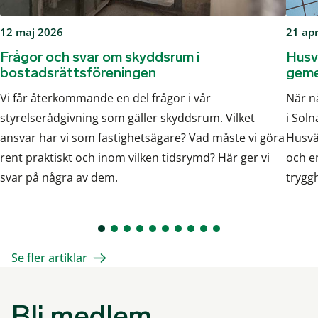
12 maj 2026
21 apr
Frågor och svar om skyddsrum i
Husvä
bostadsrättsföreningen
gem
Vi får återkommande en del frågor i vår
När n
styrelserådgivning som gäller skyddsrum. Vilket
i Soln
ansvar har vi som fastighetsägare? Vad måste vi göra
Husvär
rent praktiskt och inom vilken tidsrymd? Här ger vi
och e
svar på några av dem.
trygg
Se fler artiklar
Bli medlem