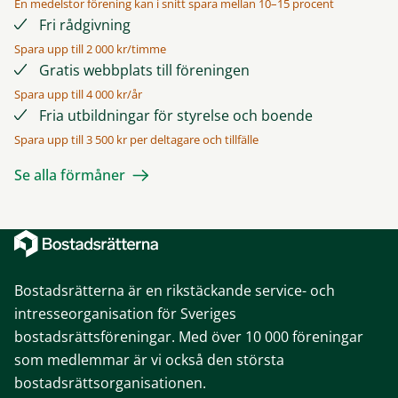
En medelstor förening kan i snitt spara mellan 10–15 procent
Fri rådgivning
Spara upp till 2 000 kr/timme
Gratis webbplats till föreningen
Spara upp till 4 000 kr/år
Fria utbildningar för styrelse och boende
Spara upp till 3 500 kr per deltagare och tillfälle
Se alla förmåner
Bostadsrätterna är en rikstäckande service- och
intresseorganisation för Sveriges
bostadsrättsföreningar. Med över 10 000 föreningar
som medlemmar är vi också den största
bostadsrättsorganisationen.