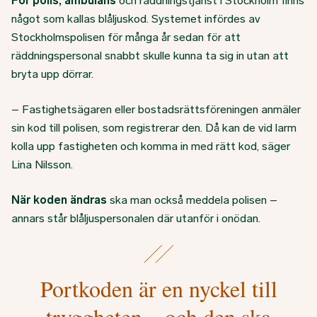
För polis, ambulans
och räddningstjänst i Stockholm finns
något som kallas blåljuskod. Systemet infördes av
Stockholmspolisen för många år sedan för att
räddningspersonal snabbt skulle kunna ta sig in utan att
bryta upp dörrar.
– Fastighetsägaren eller bostadsrättsföreningen anmäler
sin kod till polisen, som registrerar den. Då kan de vid larm
kolla upp fastigheten och komma in med rätt kod, säger
Lina Nilsson.
När koden ändras
ska man också meddela polisen –
annars står blåljuspersonalen där utanför i onödan.
Portkoden är en nyckel till
tryggheten – och den ska