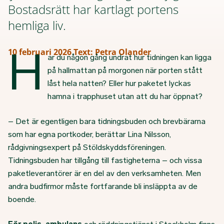
Bostadsrätt har kartlagt portens
hemliga liv.
H
10 februari 2026
Text: Petra Olander
ar du någon gång undrat hur tidningen kan ligga
på hallmattan på morgonen när porten stått
låst hela natten? Eller hur paketet lyckas
hamna i trapphuset utan att du har öppnat?
– Det är egentligen bara tidningsbuden och brevbärarna
som har egna portkoder, berättar Lina Nilsson,
rådgivningsexpert på Stöldskyddsföreningen.
Tidningsbuden har tillgång till fastigheterna – och vissa
paketleverantörer är en del av den verksamheten. Men
andra budfirmor måste fortfarande bli insläppta av de
boende.