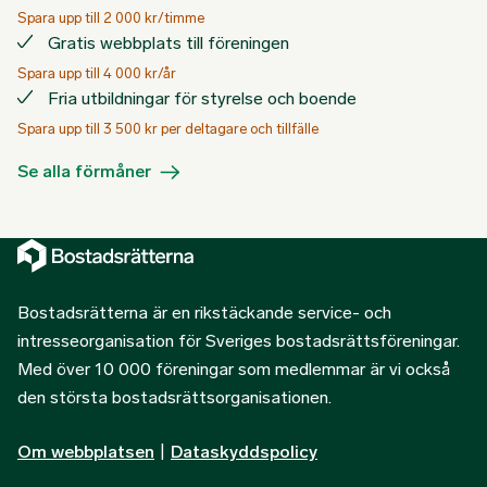
Spara upp till 2 000 kr/timme
Gratis webbplats till föreningen
Spara upp till 4 000 kr/år
Fria utbildningar för styrelse och boende
Spara upp till 3 500 kr per deltagare och tillfälle
Se alla förmåner
Bostadsrätterna är en rikstäckande service- och
intresseorganisation för Sveriges bostadsrättsföreningar.
Med över 10 000 föreningar som medlemmar är vi också
den största bostadsrättsorganisationen.
Om webbplatsen
|
Dataskyddspolicy