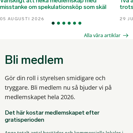
Vanskligt att neka medlemskap med
Två 
misstanke om spekulationsköp som skäl
trots
05 AUGUSTI 2026
29 J
Alla våra artiklar
Bli medlem
Gör din roll i styrelsen smidigare och
tryggare. Bli medlem nu så bjuder vi på
medlemskapet hela 2026.
Det här kostar medlemskapet efter
gratisperioden