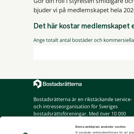
Gör din roll i styrelsen smidigare oc
bjuder vi på medlemskapet hela 202
Det här kostar medlemskapet e
Ange totalt antal bostäder och kommersiella 
Bostadsrätterna är en rikstäckande service-
och intresseorganisation för Sveriges
bostadsrättsföreningar. Med över 10 000
föreningar som medlemmar är vi också den
största bostadsrättsorganisationen.
Denna webbplats använder cookies
Vi använder enhetsidentifierare för att anp