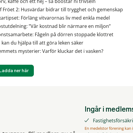
rv, kaffe och ett hej – så boostar ni trivseln
f Fröet 2: Husvärdar bidrar till trygghet och gemenskap
xartipset: Förläng vitvarornas liv med enkla medel
stutdelning: ”Vår kostnad blir närmare en miljon”
nstsamarbete: Fågeln på dörren stoppade klottret
 kan du hjälpa till att göra leken säker
mmets mysterier: Varför kluckar det i vasken?
Ladda ner här
Ingår i medle
Fastighetsförsäkrin
En medelstor förening kan i