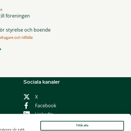
me
ill föreningen
för styrelse och boende
ltagare och tillfälle
Sociala kanaler
X
Facebook
LinkedIn
Instagram
Tillåt alla
nalysera vår trafik.