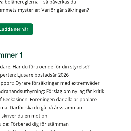
a bolånereglerna – så påverkas du
mmets mysterier: Varför går säkringen?
Ladda ner här
mmer 1
dare: Har du förtroende för din styrelse?
perten: Ljusare bostadsår 2026
pport: Dyrare försäkringar med extremväder
drahandsuthyrning: Förslag om ny lag får kritik
f Beckasinen: Föreningen där alla är poolare
ma: Därför ska du gå på årsstämman
 skriver du en motion
ide: Förbered dig för stämman