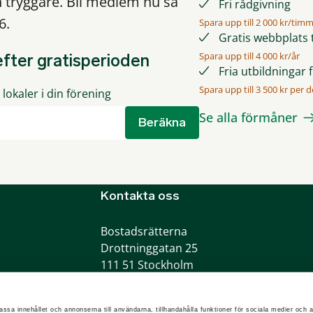
h tryggare. Bli medlem nu så
Fri rådgivning
6.
Spara upp till 2 000 kr/tim
Gratis webbplats t
Spara upp till 4 000 kr/år
fter gratisperioden
Fria utbildningar 
Spara upp till 3 500 kr per de
lokaler i din förening
Se alla förmåner
Beräkna
Kontakta oss
Bostadsrätterna
Drottninggatan 25
111 51 Stockholm
Telefon:
0775-200100
info@bostadsratterna.se
assa innehållet och annonserna till användarna, tillhandahålla funktioner för sociala medier och a