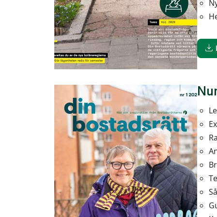
Ny
He
Nu
Le
Ex
Ra
An
Br
Te
Så
Gu