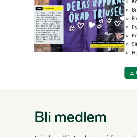
Ko
Br
Fi
Po
Ko
Så
He
Bli medlem