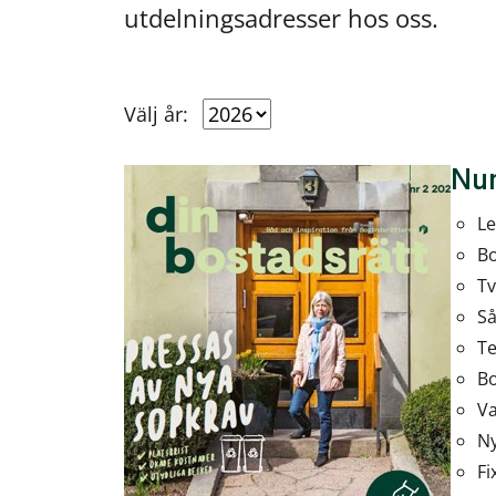
utdelningsadresser hos oss.
Välj år:
Nu
Le
Bo
Tv
Så
Te
Bo
Va
Ny
Fi