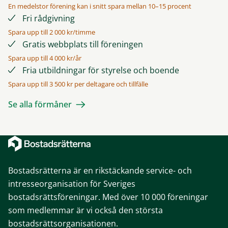
En medelstor förening kan i snitt spara mellan 10–15 procent
Fri rådgivning
Spara upp till 2 000 kr/timme
Gratis webbplats till föreningen
Spara upp till 4 000 kr/år
Fria utbildningar för styrelse och boende
Spara upp till 3 500 kr per deltagare och tillfälle
Se alla förmåner
Bostadsrätterna är en rikstäckande service- och
intresseorganisation för Sveriges
bostadsrättsföreningar. Med över 10 000 föreningar
som medlemmar är vi också den största
bostadsrättsorganisationen.