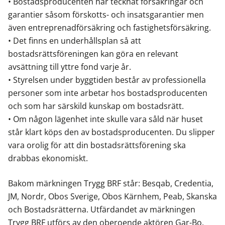
• Bostadsproducenten har tecknat försäkringar och
garantier såsom förskotts- och insatsgarantier men
även entreprenadförsäkring och fastighetsförsäkring.
• Det finns en underhållsplan så att
bostadsrättsföreningen kan göra en relevant
avsättning till yttre fond varje år.
• Styrelsen under byggtiden består av professionella
personer som inte arbetar hos bostadsproducenten
och som har särskild kunskap om bostadsrätt.
• Om någon lägenhet inte skulle vara såld när huset
står klart köps den av bostadsproducenten. Du slipper
vara orolig för att din bostadsrättsförening ska
drabbas ekonomiskt.
Bakom märkningen Trygg BRF står: Besqab, Credentia,
JM, Nordr, Obos Sverige, Obos Kärnhem, Peab, Skanska
och Bostadsrätterna. Utfärdandet av märkningen
Trygg BRF utförs av den oberoende aktören Gar-Bo.