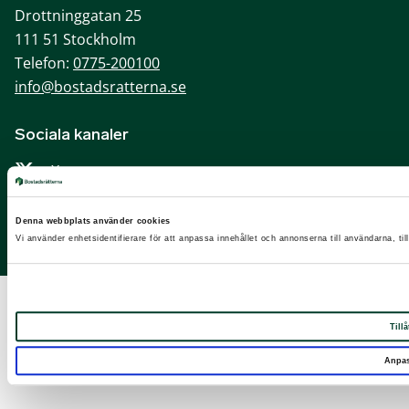
Drottninggatan 25
111 51 Stockholm
Telefon:
0775-200100
info@bostadsratterna.se
Sociala kanaler
X
Facebook
Denna webbplats använder cookies
LinkedIn
Vi använder enhetsidentifierare för att anpassa innehållet och annonserna till användarna, til
Instagram
Tillå
Anpa