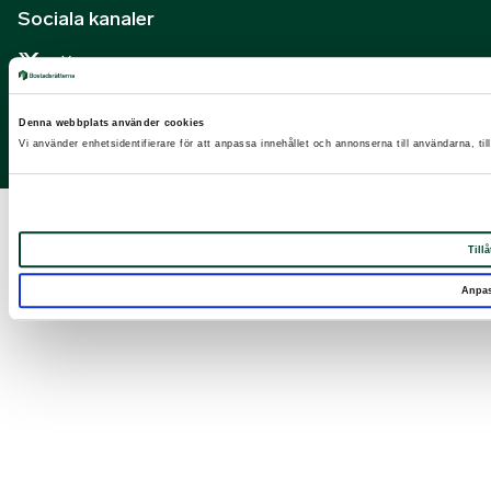
Sociala kanaler
X
Facebook
Denna webbplats använder cookies
LinkedIn
Vi använder enhetsidentifierare för att anpassa innehållet och annonserna till användarna, til
Instagram
Tillå
Anpa