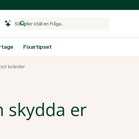
Sök eller ställ en fråga...
rtage
Fixartipset
mot bränder
 skydda er