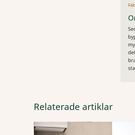
Fak
O
Se
byg
my
det
bra
st
Relaterade artiklar