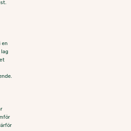
st.
i en
 lag
et
ende.
r
amför
ärför