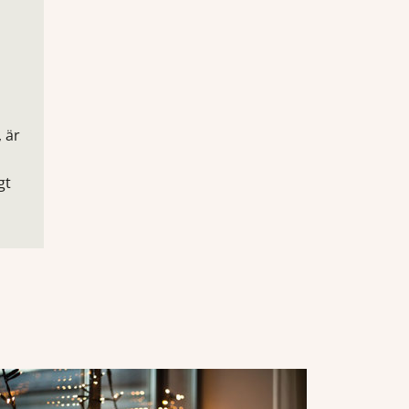
 är
gt