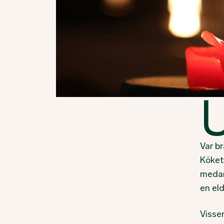
Var br
Köket
medan 
en el
Visse