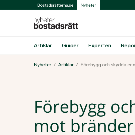
Bostadsrätterna.se
Nyheter
Artiklar
Guider
Experten
Repo
Nyheter
Artiklar
Förebygg och skydda er 
Förebygg och
mot bränder