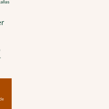
allas
er
m
,
nde