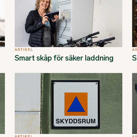
ARTIKEL
A
Smart skåp för säker laddning
S
ARTIKEL
A