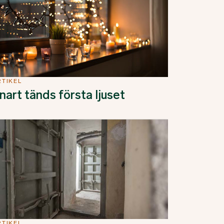
RTIKEL
nart tänds första ljuset
RTIKEL