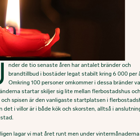
U
nder de tio senaste åren har antalet bränder och
brandtillbud i bostäder legat stabilt kring 6 000 per å
Omkring 100 personer omkommer i dessa bränder var
änderna startar skiljer sig lite mellan flerbostadshus och 
 och spisen är den vanligaste startplatsen i flerbostads
det i villor är i både kök och skorsten, alltså i anslutning 
dstad.
rligen lagar vi mat året runt men under vintermånaderna