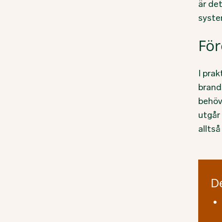
är de
syste
För
I pra
brand
behöv
utgår 
allts
De