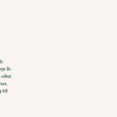
r.
je år.
villor.
hus,
till