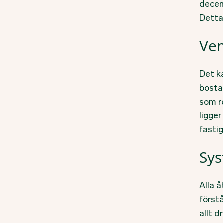
decem
Detta 
Vem
Det ka
bosta
som r
ligge
fasti
Sys
Alla 
först
allt d