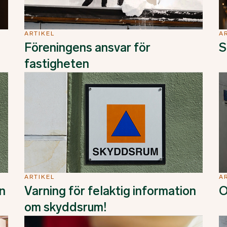
ARTIKEL
A
Föreningens ansvar för
S
fastigheten
ARTIKEL
A
n
Varning för felaktig information
O
om skyddsrum!