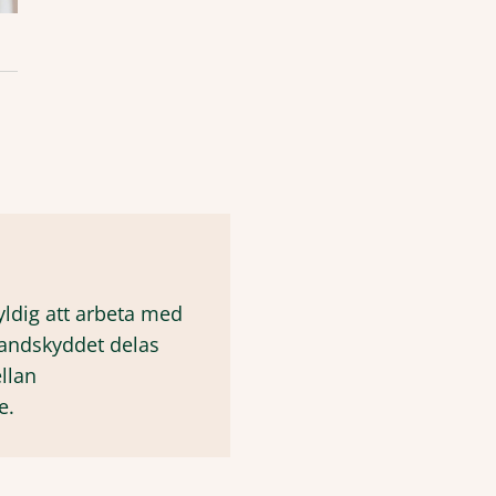
ldig att arbeta med
randskyddet delas
llan
e.