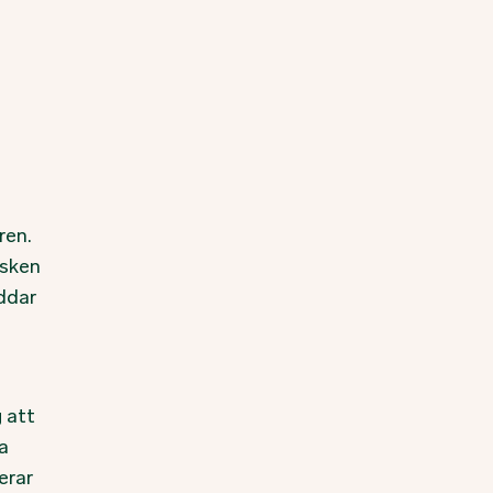
ren.
isken
addar
g att
a
erar