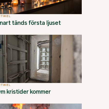
RTIKEL
nart tänds första ljuset
RTIKEL
m kristider kommer