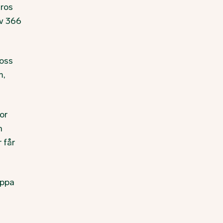
tros
av 366
 oss
m,
or
n
 får
ippa