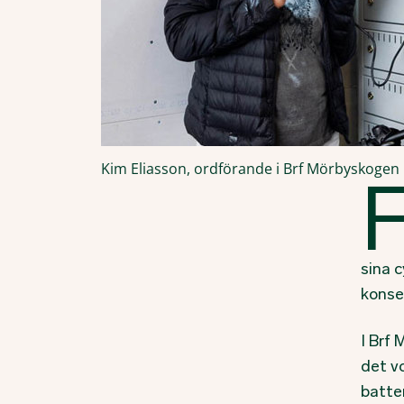
Kim Eliasson, ordförande i Brf Mörbyskogen
sina 
konse
I Brf 
det vo
batter