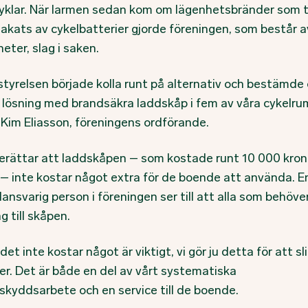
cyklar. När larmen sedan kom om lägenhetsbränder som 
sakats av cykelbatterier gjorde föreningen, som består 
eter, slag i saken.
 styrelsen började kolla runt på alternativ och bestämde
n lösning med brandsäkra laddskåp i fem av våra cykelru
 Kim Eliasson, föreningens ordförande.
erättar att laddskåpen – som kostade runt 10 000 kron
 – inte kostar något extra för de boende att använda. E
ansvarig person i föreningen ser till att alla som behöver
ng till skåpen.
det inte kostar något är viktigt, vi gör ju detta för att sl
er. Det är både en del av vårt systematiska
skyddsarbete och en service till de boende.