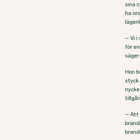
sina 
ha or
lägenh
– Vi i
för e
säger
Hon b
styck
nyckel
tillgå
– Att 
bränd
brand