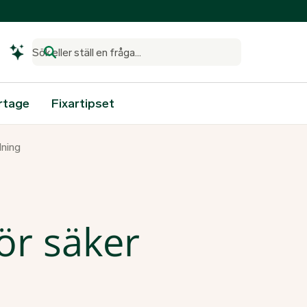
Sök eller ställ en fråga...
rtage
Fixartipset
dning
ör säker