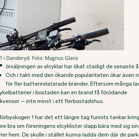
 1 i Danderyd. Foto: Magnus Glans
F
örsäljningen av elcyklar har ökat stadigt de senaste å
Och i takt med den ökande populariteten ökar även r
för fler batterirelaterade bränder. Eftersom många l
cykelbatterier i bostaden kan en brand få förödande
kvenser – inte minst i ett flerbostadshus.
Mörbyskogen 1 har det ett längre tag funnits tankar krin
re bra om föreningens elcyklister slapp bära med sig sin
ier hem. De skulle i stället kunna ladda dem där de park