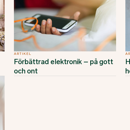
ARTIKEL
A
Förbättrad elektronik – på gott
H
och ont
h