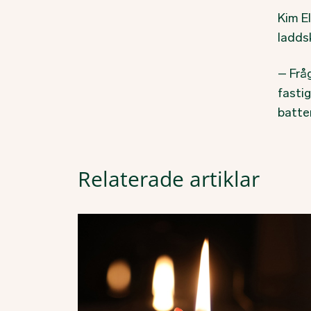
Kim El
ladds
– Fråg
fasti
batter
Relaterade artiklar