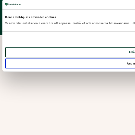
X
Facebook
Denna webbplats använder cookies
LinkedIn
Vi använder enhetsidentifierare för att anpassa innehållet och annonserna till användarna, til
Instagram
Tillå
Anpa