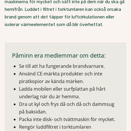
maskinerna för mycket och sätt inte på dem när du ska gå
hemifrån. Luddet i filtret i torktumlaren kan också orsaka
brand genom att det täpper för luftcirkulationen eller
isolerar värmeelementet som då blir överhettat.
Påminn era medlemmar om detta:
Se till att ha fungerande brandvarnare.
Använd CE-märkta produkter och inte
piratkopior av kända märken.
Ladda mobilen eller surfplattan på hårt
underlag när du är hemma.
Dra ut kyl och frys då och då och dammsug
på baksidan.
Packa inte disk- och tvättmaskin för mycket.
Rengör luddfiltret i torktumlaren