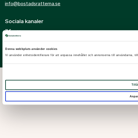
info@bostadsratterna.se
Sociala kanaler
X
Facebook
Denna webbplats använder cookies
LinkedIn
Vi använder enhetsidentifierare för att anpassa innehållet och annonserna till användarna, til
Instagram
Tillå
Anpa