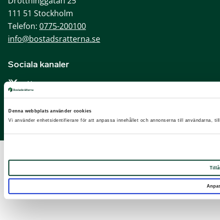
Drottninggatan 25
111 51 Stockholm
Telefon:
0775-200100
info@bostadsratterna.se
Sociala kanaler
X
Facebook
Denna webbplats använder cookies
LinkedIn
Vi använder enhetsidentifierare för att anpassa innehållet och annonserna till användarna, til
Instagram
Tillå
Anpa