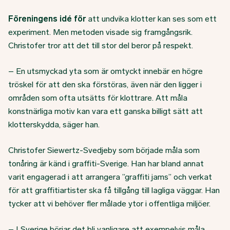
Föreningens idé för
att undvika klotter kan ses som ett
experiment. Men metoden visade sig framgångsrik.
Christofer tror att det till stor del beror på respekt.
– En utsmyckad yta som är omtyckt innebär en högre
tröskel för att den ska förstöras, även när den ligger i
områden som ofta utsätts för klottrare. Att måla
konstnärliga motiv kan vara ett ganska billigt sätt att
klotterskydda, säger han.
Christofer Siewertz-Svedjeby som började måla som
tonåring är känd i graffiti-Sverige. Han har bland annat
varit engagerad i att arrangera ”graffiti jams” och verkat
för att graffitiartister ska få tillgång till lagliga väggar. Han
tycker att vi behöver fler målade ytor i offentliga miljöer.
– I Sverige börjar det bli vanligare att exempelvis måla