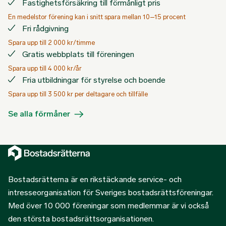
Fastighetsförsäkring till förmånligt pris
En medelstor förening kan i snitt spara mellan 10–15 procent
Fri rådgivning
Spara upp till 2 000 kr/timme
Gratis webbplats till föreningen
Spara upp till 4 000 kr/år
Fria utbildningar för styrelse och boende
Spara upp till 3 500 kr per deltagare och tillfälle
Se alla förmåner
Bostadsrätterna är en rikstäckande service- och
intresseorganisation för Sveriges bostadsrättsföreningar.
Med över 10 000 föreningar som medlemmar är vi också
den största bostadsrättsorganisationen.