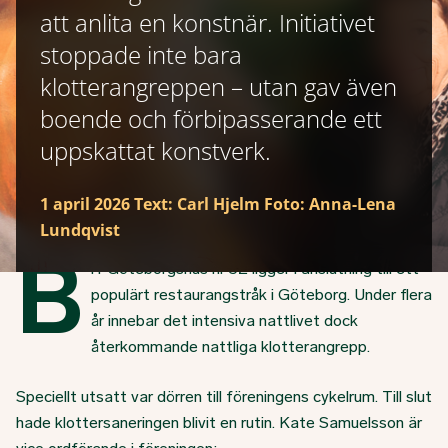
att anlita en konstnär. Initiativet
stoppade inte bara
klotterangreppen – utan gav även
boende och förbipasserande ett
uppskattat konstverk.
1 april 2026
Text: Carl Hjelm Foto: Anna-Lena
Lundqvist
B
rf Göteborgshus nr 52 ligger i anslutning till ett
populärt restaurangstråk i Göteborg. Under flera
år innebar det intensiva nattlivet dock
återkommande nattliga klotterangrepp.
Speciellt utsatt var dörren till föreningens cykelrum. Till slut
hade klottersaneringen blivit en rutin. Kate Samuelsson är