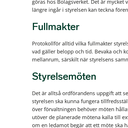
göras hos Bolagsverket. Det är mycket vi
längre ingår i styrelsen kan teckna före
Fullmakter
Protokollför alltid vilka fullmakter styre
vad gäller belopp och tid. Bevaka och k
mellanrum, särskilt när styrelsens sam
Styrelsemöten
Det är alltså ordförandens uppgift att se
styrelsen ska kunna fungera tillfredss
över förvaltningen behöver möten hållas
utöver de planerade mötena kalla till 
om en ledamot begär att ett möte ska hå