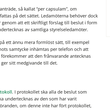
nträde, så kallat “per capsulam”, om
 fattas på det sättet. Ledamöterna behöver dock
 genom att ett skriftligt förslag till beslut i form
undertecknas av samtliga styrelseledamöter.
 på ett ännu mera formlöst sätt, till exempel
ots samtycke inhämtas per telefon och att
et förekommer att den frånvarande antecknas
er sitt medgivande till det.
tokoll
. I protokollet ska alla de beslut som
 ska undertecknas av den som har varit
föranden, om denne inte har fört protokollet,