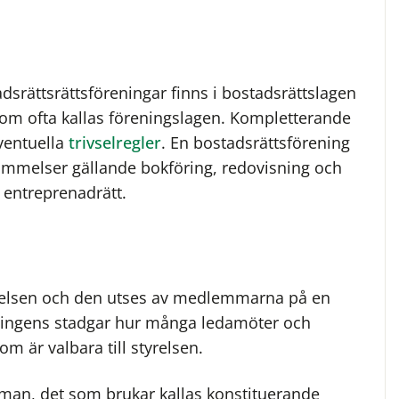
srättsrättsföreningar finns i bostadsrättslagen
om ofta kallas föreningslagen. Kompletterande
eventuella
trivselregler
. En bostadsrättsförening
tämmelser gällande bokföring, redovisning och
 entreprenadrätt.
yrelsen och den utses av medlemmarna på en
eningens stadgar hur många ledamöter och
m är valbara till styrelsen.
mman, det som brukar kallas konstituerande