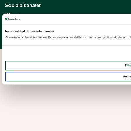
Sociala kanaler
X
Facebook
Denna webbplats använder cookies
LinkedIn
Vi använder enhetsidentifierare för att anpassa innehållet och annonserna till användarna, til
Instagram
Tillå
Anpa