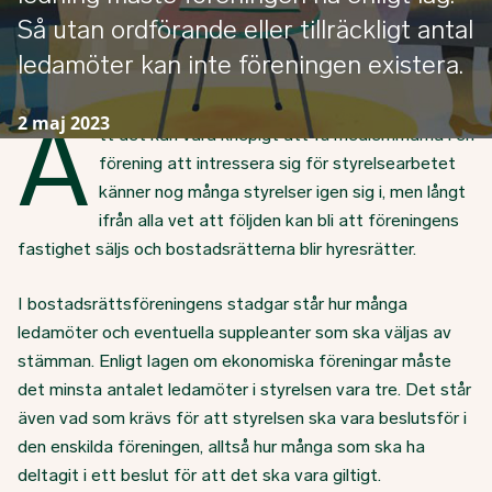
Så utan ordförande eller tillräckligt antal
ledamöter kan inte föreningen existera.
A
2 maj 2023
tt det kan vara knepigt att få medlemmarna i en
förening att intressera sig för styrelsearbetet
känner nog många styrelser igen sig i, men långt
ifrån alla vet att följden kan bli att föreningens
fastighet säljs och bostadsrätterna blir hyresrätter.
I bostadsrättsföreningens stadgar står hur många
ledamöter och eventuella suppleanter som ska väljas av
stämman. Enligt lagen om ekonomiska föreningar måste
det minsta antalet ledamöter i styrelsen vara tre. Det står
även vad som krävs för att styrelsen ska vara beslutsför i
den enskilda föreningen, alltså hur många som ska ha
deltagit i ett beslut för att det ska vara giltigt.