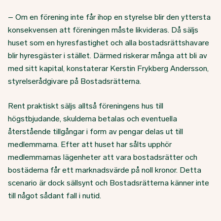
– Om en förening inte får ihop en styrelse blir den yttersta
konsekvensen att föreningen måste likvideras. Då säljs
huset som en hyresfastighet och alla bostadsrättshavare
blir hyresgäster i stället. Därmed riskerar många att bli av
med sitt kapital, konstaterar Kerstin Frykberg Andersson,
styrelserådgivare på Bostadsrätterna.
Rent praktiskt säljs alltså föreningens hus till
högstbjudande, skulderna betalas och eventuella
återstående tillgångar i form av pengar delas ut till
medlemmarna. Efter att huset har sålts upphör
medlemmarnas lägenheter att vara bostadsrätter och
bostäderna får ett marknadsvärde på noll kronor. Detta
scenario är dock sällsynt och Bostadsrätterna känner inte
till något sådant fall i nutid.