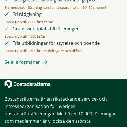
En medelstor förening kan i snitt spara mellan 10–15 procent
Fri rådgivning
Spara upp till 2 000 kr/timme
Gratis webbplats till föreningen
Spara upp till 4 000 kr/år
Fria utbildningar för styrelse och boende
Spara upp till 3 500 kr per deltagare och tillfälle
Se alla förmåner
Bostadsrätterna är en rikstäckande service- och
intresseorganisation för Sveriges
bostadsrättsföreningar. Med över 10 000 föreningar
som medlemmar är vi också den största