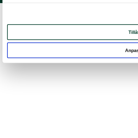
Tillå
Anpa