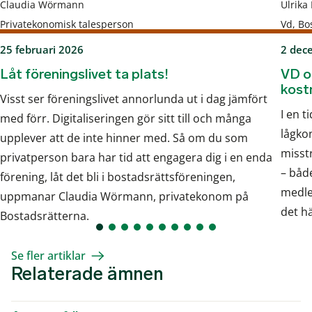
Claudia Wörmann
Ulrika
Privatekonomisk talesperson
Vd, Bo
25 februari 2026
2 dec
Låt föreningslivet ta plats!
VD o
kost
Visst ser föreningslivet annorlunda ut i dag jämfört
I en 
med förr. Digitaliseringen gör sitt till och många
lågkon
upplever att de inte hinner med. Så om du som
misst
privatperson bara har tid att engagera dig i en enda
– båd
förening, låt det bli i bostadsrättsföreningen,
medle
uppmanar Claudia Wörmann, privatekonom på
det hä
Bostadsrätterna.
Se fler artiklar
Relaterade ämnen