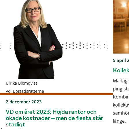
5 april
Kollek
Matlag 
Ulrika Blomqvist
pingist
Vd, Bostadsrätterna
Kombin
2 december 2023
kollekt
VD om året 2023: Höjda räntor och
samhöri
ökade kostnader – men de flesta står
länge.
stadigt