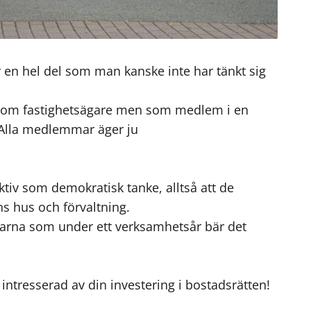
r en hel del som man kanske inte har tänkt sig
 som fastighetsägare men som medlem i en
. Alla medlemmar äger ju
iv som demokratisk tanke, alltså att de
s hus och förvaltning.
narna som under ett verksamhetsår bär det
ntresserad av din investering i bostadsrätten!