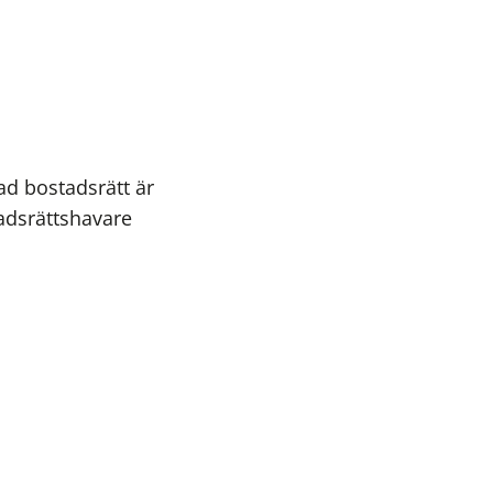
vad bostadsrätt är
adsrättshavare