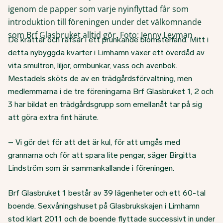
igenom de papper som varje nyinflyttad får som
introduktion till föreningen under det välkomnande
som Brf Glasbruket alltid gör. Foto: Jenny Leyman
De krattar och räfsar i ett prunkande blomsterland. Mitt i
detta nybyggda kvarter i Limhamn växer ett överdåd av
vita smultron, liljor, ormbunkar, vass och avenbok.
Mestadels sköts de av en trädgårdsförvaltning, men
medlemmarna i de tre föreningarna Brf Glasbruket 1, 2 och
3 har bildat en trädgårdsgrupp som emellanåt tar på sig
att göra extra fint härute.
– Vi gör det för att det är kul, för att umgås med
grannarna och för att spara lite pengar, säger Birgitta
Lindström som är sammankallande i föreningen.
Brf Glasbruket 1 består av 39 lägenheter och ett 60-tal
boende. Sexvåningshuset på Glasbrukskajen i Limhamn
stod klart 2011 och de boende flyttade successivt in under