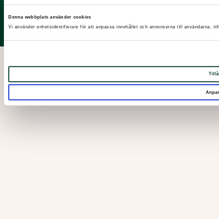
Facebook
Denna webbplats använder cookies
LinkedIn
Vi använder enhetsidentifierare för att anpassa innehållet och annonserna till användarna, til
Instagram
Tillå
Anpa