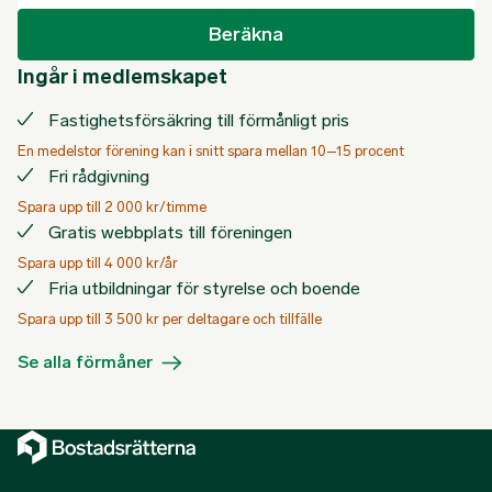
Beräkna
Ingår i medlemskapet
Fastighetsförsäkring till förmånligt pris
En medelstor förening kan i snitt spara mellan 10–15 procent
Fri rådgivning
Spara upp till 2 000 kr/timme
Gratis webbplats till föreningen
Spara upp till 4 000 kr/år
Fria utbildningar för styrelse och boende
Spara upp till 3 500 kr per deltagare och tillfälle
Se alla förmåner