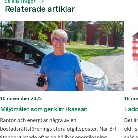
Se alla frågor
Relaterade artiklar
10 november 2025
16 no
Miljömålet som ger klirr i kassan
Ladd
Räntor och energi är några av en
Det är
bostadsrättsförenings stora utgiftsposter. När Brf
eld i
Stenberg letade efter en hållbar energilösning
svår a