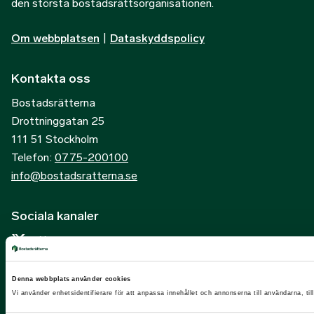
den största bostadsrättsorganisationen.
Om webbplatsen
|
Dataskyddspolicy
Kontakta oss
Bostadsrätterna
Drottninggatan 25
111 51 Stockholm
Telefon:
0775-200100
info@bostadsratterna.se
Sociala kanaler
X
Facebook
Denna webbplats använder cookies
LinkedIn
Vi använder enhetsidentifierare för att anpassa innehållet och annonserna till användarna, til
Instagram