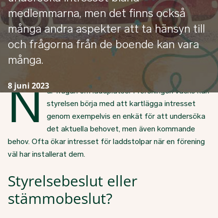
medlemmarna, men det finns också
många andra aspekter att ta hänsyn till
och frågorna från de boende kan vara
många.
N
8 juni 2023
är frågan om laddplatser i föreningen väcks kan
styrelsen börja med att kartlägga intresset
genom exempelvis en enkät för att undersöka
det aktuella behovet, men även kommande
behov. Ofta ökar intresset för laddstolpar när en förening
väl har installerat dem.
Styrelsebeslut eller
stämmobeslut?