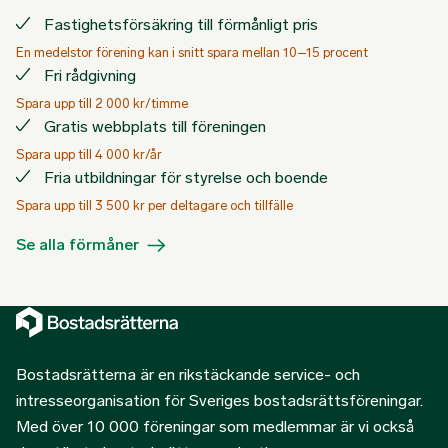
Fastighetsförsäkring till förmånligt pris
En medelstor förening kan i snitt spara mellan 10–15 procent
Fri rådgivning
Spara upp till 2 000 kr/timme
Gratis webbplats till föreningen
Spara upp till 4 000 kr/år
Fria utbildningar för styrelse och boende
Spara upp till 3 500 kr per deltagare och tillfälle
Se alla förmåner
Bostadsrätterna är en rikstäckande service- och
intresseorganisation för Sveriges bostadsrättsföreningar.
Med över 10 000 föreningar som medlemmar är vi också