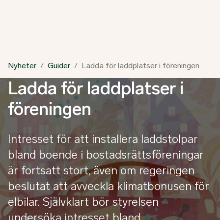
Nyheter
Guider
Ladda för laddplatser i föreningen
Ladda för laddplatser i
föreningen
Intresset för att installera laddstolpar
bland boende i bostadsrättsföreningar
är fortsatt stort, även om regeringen
beslutat att avveckla klimatbonusen för
elbilar. Självklart bör styrelsen
undersöka intresset bland