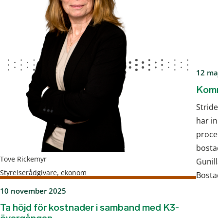
12 ma
Komm
Strid
har in
proce
bosta
Tove Rickemyr
Gunil
Styrelserådgivare, ekonom
Bosta
10 november 2025
Ta höjd för kostnader i samband med K3-