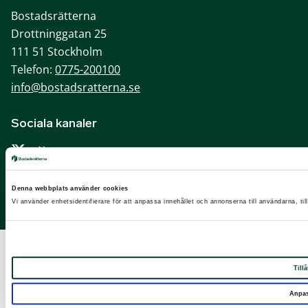
Bostadsrätterna
Drottninggatan 25
111 51 Stockholm
Telefon:
0775-200100
info@bostadsratterna.se
Sociala kanaler
X
Facebook
Denna webbplats använder cookies
LinkedIn
Vi använder enhetsidentifierare för att anpassa innehållet och annonserna till användarna, til
Instagram
Tillå
Anpa