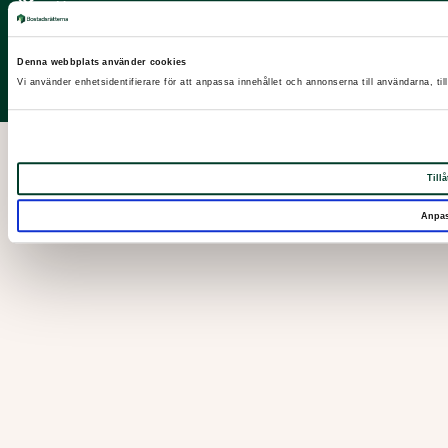
X
Facebook
Denna webbplats använder cookies
LinkedIn
Vi använder enhetsidentifierare för att anpassa innehållet och annonserna till användarna, til
Instagram
Tillå
Anpa