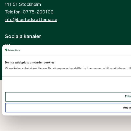
111 51 Stockholm
Telefon:
0775-200100
info@bostadsratterna.se
Sociala kanaler
X
Facebook
Denna webbplats använder cookies
LinkedIn
Vi använder enhetsidentifierare för att anpassa innehållet och annonserna till användarna, til
Instagram
Tillå
Anpa