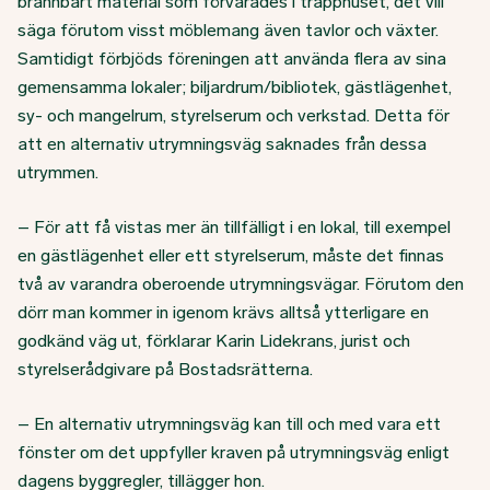
brännbart material som förvarades i trapphuset, det vill
säga förutom visst möblemang även tavlor och växter.
Samtidigt förbjöds föreningen att använda flera av sina
gemensamma lokaler; biljardrum/bibliotek, gästlägenhet,
sy- och mangelrum, styrelserum och verkstad. Detta för
att en alternativ utrymningsväg saknades från dessa
utrymmen.
– För att få vistas mer än tillfälligt i en lokal, till exempel
en gästlägenhet eller ett styrelserum, måste det finnas
två av varandra oberoende utrymningsvägar. Förutom den
dörr man kommer in igenom krävs alltså ytterligare en
godkänd väg ut, förklarar Karin Lidekrans, jurist och
styrelserådgivare på Bostadsrätterna.
– En alternativ utrymningsväg kan till och med vara ett
fönster om det uppfyller kraven på utrymningsväg enligt
dagens byggregler, tillägger hon.