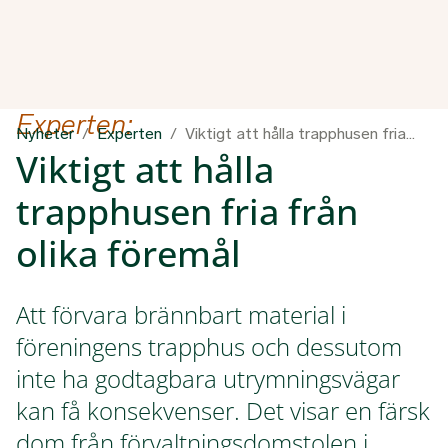
Experten:
Nyheter
Experten
Viktigt att hålla trapphusen fria från olika föremål
Viktigt att hålla
trapphusen fria från
olika föremål
Att förvara brännbart material i
föreningens trapphus och dessutom
inte ha godtagbara utrymningsvägar
kan få konsekvenser. Det visar en färsk
dom från förvaltningsdomstolen i