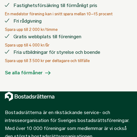
Fastighetsförsäkring till förmånligt pris
En medelstor förening kan i snitt spara mellan 10–15 procent
Fri rådgivning
Spara upp till 2 000 kr/timme
Gratis webbplats till föreningen
Spara upp till 4 000 kr/år
Fria utbildningar för styrelse och boende
Spara upp till 3 500 kr per deltagare och tillfälle
Se alla förmåner
Bostadsrätterna är en rikstäckande service- och
intresseorganisation för Sveriges bostadsrättsföreningar.
Med över 10 000 föreningar som medlemmar är vi också
den största bostadsrättsorganisationen.