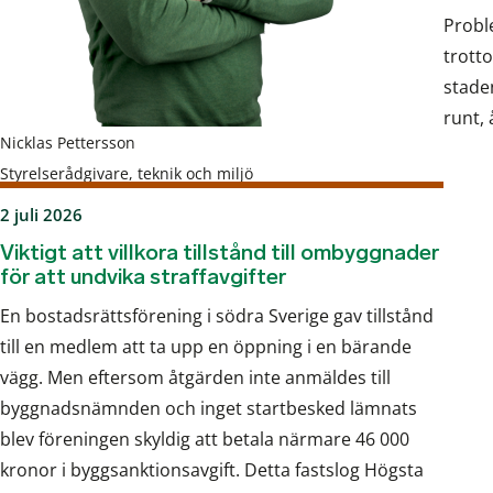
Probl
trott
stade
runt, 
Nicklas Pettersson
Styrelserådgivare, teknik och miljö
2 juli 2026
Viktigt att villkora tillstånd till ombyggnader
för att undvika straffavgifter
En bostadsrättsförening i södra Sverige gav tillstånd
till en medlem att ta upp en öppning i en bärande
vägg. Men eftersom åtgärden inte anmäldes till
byggnadsnämnden och inget startbesked lämnats
blev föreningen skyldig att betala närmare 46 000
kronor i byggsanktionsavgift. Detta fastslog Högsta