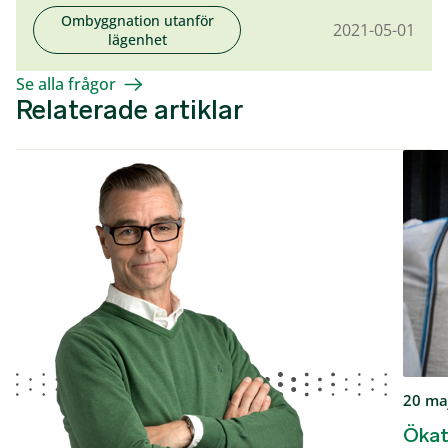
Ombyggnation utanför
2021-05-01
lägenhet
Se alla frågor
Relaterade artiklar
20 ma
Ökat