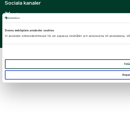
Sociala kanaler
X
Facebook
Denna webbplats använder cookies
LinkedIn
Vi använder enhetsidentifierare för att anpassa innehållet och annonserna till användarna, til
Instagram
Tillå
Anpa