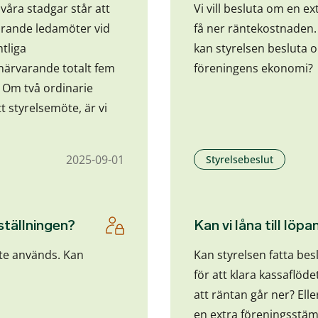
 våra stadgar står att
Vi vill besluta om en ex
varande ledamöter vid
få ner räntekostnaden.
tliga
kan styrelsen besluta o
 närvarande totalt fem
föreningens ekonomi?
 Om två ordinarie
 styrelsemöte, är vi
2025-09-01
Styrelsebeslut
ställningen?
Kan vi låna till lö
nte används. Kan
Kan styrelsen fatta bes
för att klara kassaflö
att räntan går ner? Ell
en extra föreningsstä