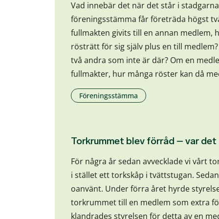
Vad innebär det när det står i stadgarn
föreningsstämma får företräda högst 
fullmakten givits till en annan medlem
rösträtt för sig själv plus en till medlem
två andra som inte är där? Om en med
fullmakter, hur många röster kan då 
Föreningsstämma
Torkrummet blev förråd – var det 
För några år sedan avvecklade vi vårt t
i stället ett torkskåp i tvättstugan. Sed
oanvänt. Under förra året hyrde styrelse
torkrummet till en medlem som extra f
klandrades styrelsen för detta av en 