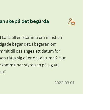
n ske på det begärda
id kalla till en stämma om minst en
ttigade begär det. I begäran om
it till oss anges ett datum för
en rätta sig efter det datumet? Hur
inkommit har styrelsen på sig att
an?
2022-03-01