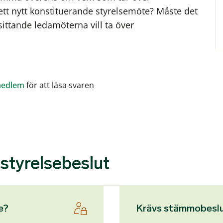
ett nytt konstituerande styrelsemöte? Måste det
ittande ledamöterna vill ta över
medlem
för att läsa svaren
styrelsebeslut
e?
Krävs stämmobeslut