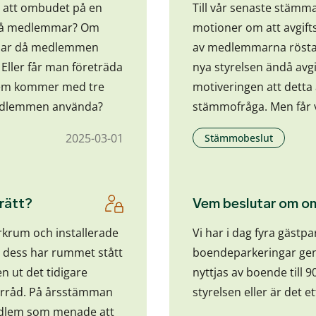
a att ombudet på en
Till vår senaste stäm
två medlemmar? Om
motioner om att avgift
, har då medlemmen
av medlemmarna röstade
? Eller får man företräda
nya styrelsen ändå avg
lem kommer med tre
motiveringen att detta 
medlemmen använda?
stämmofråga. Men får 
2025-03-01
Stämmobeslut
rätt?
Vem beslutar om om
orkrum och installerade
Vi har i dag fyra gästpa
an dess har rummet stått
boendeparkeringar gen
n ut det tidigare
nyttjas av boende till 9
örråd. På årsstämman
styrelsen eller är det 
medlem som menade att