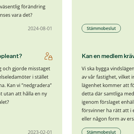
 väsentlig förändring
nses vara det?
2024-08-01
Stämmobeslut
ppleant?
Kan en medlem kräv
g och gjorde misstaget
Vi ska bygga vindslägen
lseledamöter i stället
av vår fastighet, vilket
na. Kan vi ”nedgradera”
lägenhet kommer att fö
t utan att hålla en ny
detta där samtliga me
let?
igenom förslaget enhäl
försvinner ha rätt att i
eller någon form av er
2023-02-01
Stämmobeslut