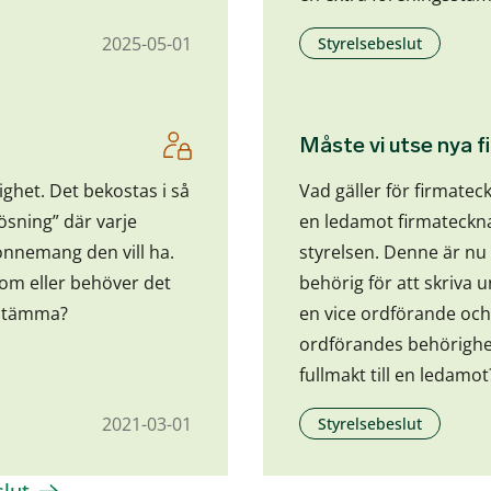
2025-05-01
Styrelsebeslut
Måste vi utse nya 
stighet. Det bekostas i så
Vad gäller för firmatec
ösning” där varje
en ledamot firmateckna
onnemang den vill ha.
styrelsen. Denne är nu 
a om eller behöver det
behörig för att skriva 
 stämma?
en vice ordförande och
ordförandes behörighet
fullmakt till en ledamo
2021-03-01
Styrelsebeslut