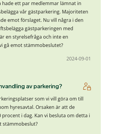
ma hade ett par medlemmar lämnat in
sbelägga vår gästparkering. Majoriteten
 emot förslaget. Nu vill några i den
iftsbelägga gästparkeringen med
är en styrelsefråga och inte en
vi gå emot stämmobeslutet?
2024-09-01
vandling av parkering?
rkeringsplatser som vi vill göra om till
om hyresavtal. Orsaken är att de
0 procent i dag. Kan vi besluta om detta i
ett stämmobeslut?