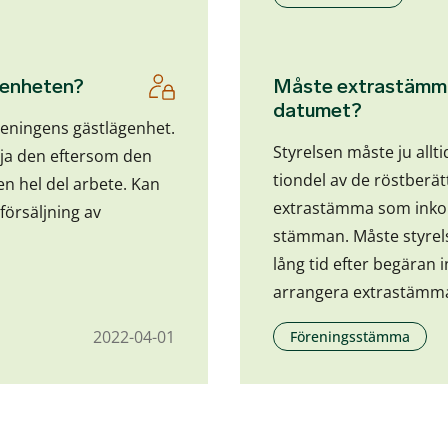
genheten?
Måste extrastämma
datumet?
öreningens gästlägenhet.
Styrelsen måste ju allt
lja den eftersom den
tiondel av de röstberä
en hel del arbete. Kan
extrastämma som inkomm
försäljning av
stämman. Måste styrels
lång tid efter begäran 
arrangera extrastämm
2022-04-01
Föreningsstämma