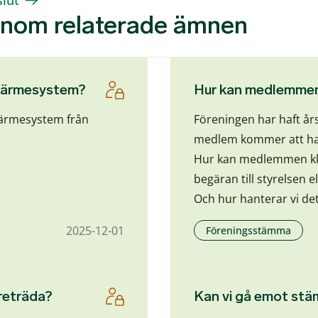
slut
 inom relaterade ämnen
 värmesystem?
Hur kan medlemmen
värmesystem från
Föreningen har haft år
medlem kommer att ha
Hur kan medlemmen kla
begäran till styrelsen e
Och hur hanterar vi de
2025-12-01
Föreningsstämma
reträda?
Kan vi gå emot st