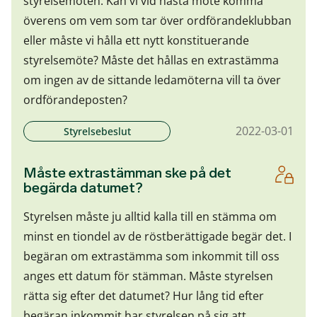
styrelsemöten. Kan vi vid nästa möte komma
överens om vem som tar över ordförandeklubban
eller måste vi hålla ett nytt konstituerande
styrelsemöte? Måste det hållas en extrastämma
om ingen av de sittande ledamöterna vill ta över
ordförandeposten?
2022-03-01
Styrelsebeslut
Måste extrastämman ske på det
begärda datumet?
Styrelsen måste ju alltid kalla till en stämma om
minst en tiondel av de röstberättigade begär det. I
begäran om extrastämma som inkommit till oss
anges ett datum för stämman. Måste styrelsen
rätta sig efter det datumet? Hur lång tid efter
begäran inkommit har styrelsen på sig att