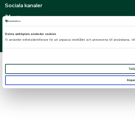
Sociala kanaler
X
Facebook
Denna webbplats använder cookies
LinkedIn
Vi använder enhetsidentifierare för att anpassa innehållet och annonserna till användarna, til
Instagram
Tillå
Anpa