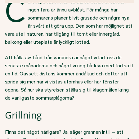
C
oronapandemin har så sakta börjat avta men
ingen fara är ännu avblåst. För många har
sommarens planer blivit grusade och några nya
är svårt att göra upp. Den som har möjlighet att
vara ute i naturen, har tillgång till tomt eller innergård,
balkong eller uteplats är lyckligt lottad.
Att hålla avstånd från varandra är något vi lärt oss de
senaste månaderna och något vi nog får leva med fortsatt
en tid. Oavsett distans kommer ändå ljud och dofter att
sprida sig mer när vi vistas utomhus eller har fönster
öppna. Så hur ska styrelsen ställa sig till klagomålen kring
de vanligaste sommarplågorna?
Grillning
Finns det något härligare? Ja, säger grannen intill – att