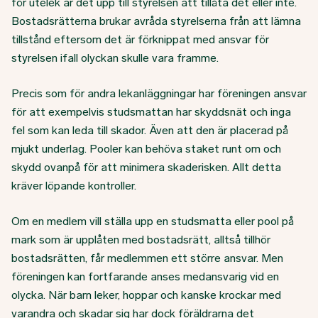
för utelek är det upp till styrelsen att tillåta det eller inte.
Bostadsrätterna brukar avråda styrelserna från att lämna
tillstånd eftersom det är förknippat med ansvar för
styrelsen ifall olyckan skulle vara framme.
Precis som för andra lekanläggningar har föreningen ansvar
för att exempelvis studsmattan har skyddsnät och inga
fel som kan leda till skador. Även att den är placerad på
mjukt underlag. Pooler kan behöva staket runt om och
skydd ovanpå för att minimera skaderisken. Allt detta
kräver löpande kontroller.
Om en medlem vill ställa upp en studsmatta eller pool på
mark som är upplåten med bostadsrätt, alltså tillhör
bostadsrätten, får medlemmen ett större ansvar. Men
föreningen kan fortfarande anses medansvarig vid en
olycka. När barn leker, hoppar och kanske krockar med
varandra och skadar sig har dock föräldrarna det