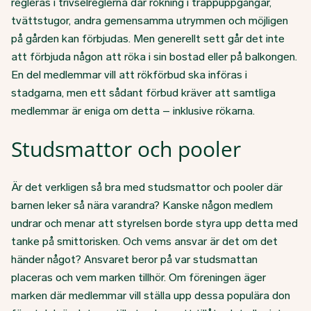
regleras i trivselreglerna där rökning i trappuppgångar,
tvättstugor, andra gemensamma utrymmen och möjligen
på gården kan förbjudas. Men generellt sett går det inte
att förbjuda någon att röka i sin bostad eller på balkongen.
En del medlemmar vill att rökförbud ska införas i
stadgarna, men ett sådant förbud kräver att samtliga
medlemmar är eniga om detta – inklusive rökarna.
Studsmattor och pooler
Är det verkligen så bra med studsmattor och pooler där
barnen leker så nära varandra? Kanske någon medlem
undrar och menar att styrelsen borde styra upp detta med
tanke på smittorisken. Och vems ansvar är det om det
händer något? Ansvaret beror på var studsmattan
placeras och vem marken tillhör. Om föreningen äger
marken där medlemmar vill ställa upp dessa populära don