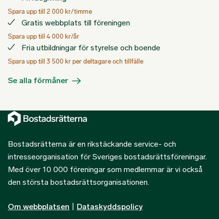
Spara upp till 2 000 kr/timme
Gratis webbplats till föreningen
Spara upp till 4 000 kr/år
Fria utbildningar för styrelse och boende
Spara upp till 3 500 kr per deltagare och tillfälle
Se alla förmåner
Bostadsrätterna är en rikstäckande service- och
intresseorganisation för Sveriges bostadsrättsföreningar.
Med över 10 000 föreningar som medlemmar är vi också
den största bostadsrättsorganisationen.
Om webbplatsen
|
Dataskyddspolicy