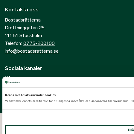
Kontakta oss
Bostadsrätterna
Drottninggatan 25
111 51 Stockholm
Telefon:
0775-200100
info@bostadsratterna.se
Sociala kanaler
X
Facebook
Denna webbplats använder cookies
LinkedIn
Vi använder enhetsidentifierare för att anpassa innehållet och annonserna till användarna, til
Instagram
Tillå