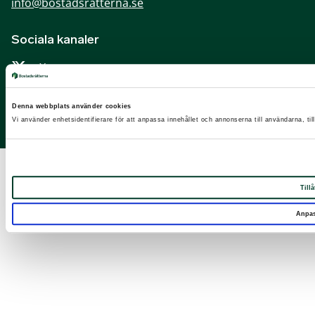
info@bostadsratterna.se
Sociala kanaler
X
Facebook
Denna webbplats använder cookies
LinkedIn
Vi använder enhetsidentifierare för att anpassa innehållet och annonserna till användarna, til
Instagram
Tillå
Anpa