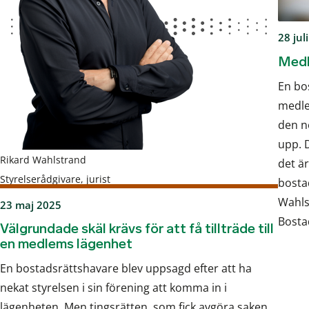
28 jul
Medl
En bo
medle
den n
upp. 
Rikard Wahlstrand
det är
Styrelserådgivare, jurist
bosta
Wahls
23 maj 2025
Bosta
Välgrundade skäl krävs för att få tillträde till
en medlems lägenhet
En bostadsrättshavare blev uppsagd efter att ha
nekat styrelsen i sin förening att komma in i
lägenheten. Men tingsrätten, som fick avgöra saken,