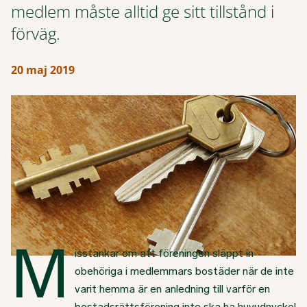
medlem måste alltid ge sitt tillstånd i
förväg.
20 maj 2019
M
isstankar om att föreningen släppt in
obehöriga i medlemmars bostäder när de inte
varit hemma är en anledning till varför en
bostadsrättsförening inte ska ha huvudnyckel