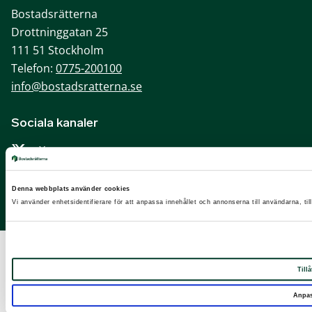
Bostadsrätterna
Drottninggatan 25
111 51 Stockholm
Telefon:
0775-200100
info@bostadsratterna.se
Sociala kanaler
X
Facebook
Denna webbplats använder cookies
LinkedIn
Vi använder enhetsidentifierare för att anpassa innehållet och annonserna till användarna, til
Instagram
Tillå
Anpa