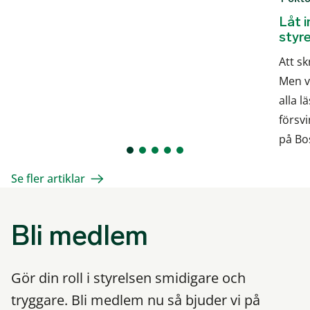
Låt 
styr
Att sk
Men v
alla 
försvi
på Bo
Se fler artiklar
Bli medlem
Gör din roll i styrelsen smidigare och
tryggare. Bli medlem nu så bjuder vi på