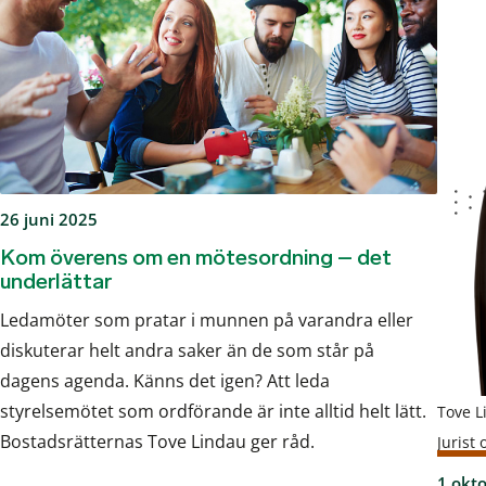
26 juni 2025
Kom överens om en mötesordning – det
underlättar
Ledamöter som pratar i munnen på varandra eller
diskuterar helt andra saker än de som står på
dagens agenda. Känns det igen? Att leda
styrelsemötet som ordförande är inte alltid helt lätt.
Tove L
Bostadsrätternas Tove Lindau ger råd.
Jurist
1 okt