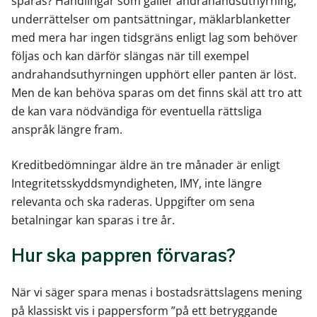
sparas? Handlingar som gäller andrahandsuthyrning,
underrättelser om pantsättningar, mäklarblanketter
med mera har ingen tidsgräns enligt lag som behöver
följas och kan därför slängas när till exempel
andrahandsuthyrningen upphört eller panten är löst.
Men de kan behöva sparas om det finns skäl att tro att
de kan vara nödvändiga för eventuella rättsliga
anspråk längre fram.
Kreditbedömningar äldre än tre månader är enligt
Integritetsskyddsmyndigheten, IMY, inte längre
relevanta och ska raderas. Uppgifter om sena
betalningar kan sparas i tre år.
Hur ska pappren förvaras?
När vi säger spara menas i bostadsrättslagens mening
på klassiskt vis i pappersform ”på ett betryggande