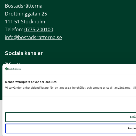
Bostadsrätterna
Drottninggatan 25
111 51 Stockholm
Telefon:
0775-200100
info@bostadsratterna.se
Sociala kanaler
X
Facebook
Denna webbplats använder cookies
LinkedIn
Vi använder enhetsidentifierare för att anpassa innehållet och annonserna till användarna, til
Instagram
Tillå
Anpa