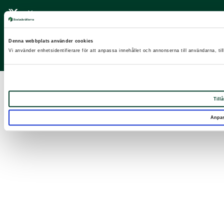
X
Facebook
Denna webbplats använder cookies
LinkedIn
Vi använder enhetsidentifierare för att anpassa innehållet och annonserna till användarna, til
Instagram
Tillå
Anpa