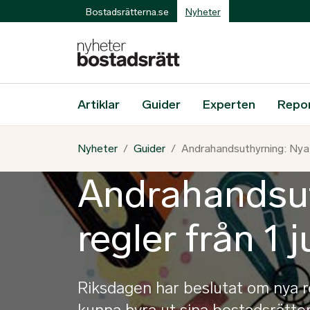
Bostadsrätterna.se
Nyheter
Artiklar
Guider
Experten
Repo
Nyheter
Guider
Andrahandsuthyrning: Nya re
Andrahandsut
regler från 1 ju
Riksdagen har beslutat om nya re
kunna hyra ut sina bostadsrätter