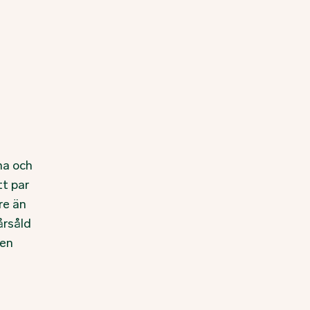
n
na och
tt par
re än
årsåld
Men