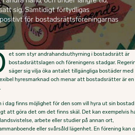
tt sig. Samtidigt förtydligas
positivt för bostadsrättsföreningarnas
D
et som styr andrahandsuthyrning i bostadsrätt är
bostadsrättslagen och föreningens stadgar. Regeri
säger sig vilja öka antalet tillgängliga bostäder med
lexibel hyresmarknad och menar att bostadsrätter är en 
.
i dag finns möjlighet för den som vill hyra ut sin bostad
lligt att göra det om det finns skäl. Det kan exempelvis 
andsvistelse, arbete eller studier på annan ort,
ammanboende eller svårsåld lägenhet. En förening kan 