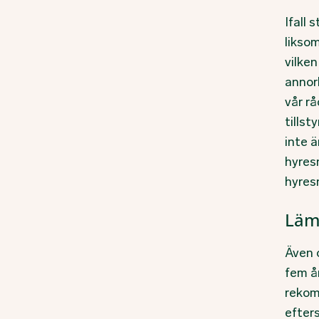
Ifall
liksom
vilke
annorl
vår rå
tills
inte ä
hyres
hyres
Lämn
Även 
fem år
rekom
efters