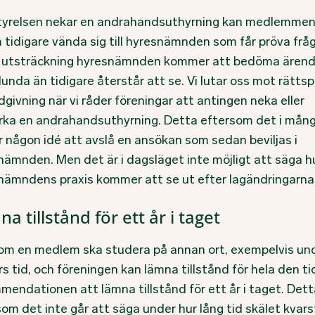
 styrelsen nekar en andrahandsuthyrning kan medlemme
 tidigare vända sig till hyresnämnden som får pröva fråg
n utsträckning hyresnämnden kommer att bedöma ären
unda än tidigare återstår att se. Vi lutar oss mot rättspr
dgivning när vi råder föreningar att antingen neka eller
tyrka en andrahandsuthyrning. Detta eftersom det i mång
r någon idé att avslå en ansökan som sedan beviljas i
nämnden. Men det är i dagsläget inte möjligt att säga h
nämndens praxis kommer att se ut efter lagändringarna
a tillstånd för ett år i taget
om en medlem ska studera på annan ort, exempelvis un
s tid, och föreningen kan lämna tillstånd för hela den ti
mendationen att lämna tillstånd för ett år i taget. Dett
om det inte går att säga under hur lång tid skälet kvars