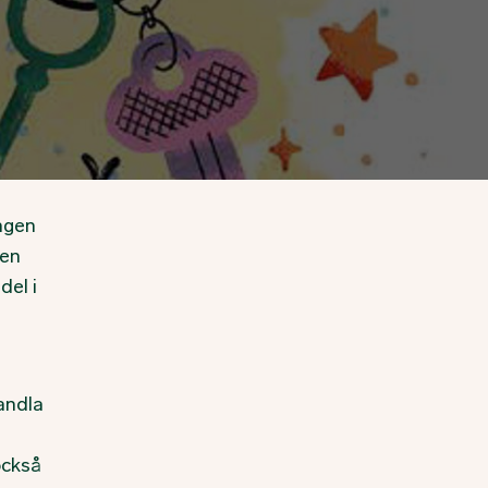
ngen
 en
del i
handla
också