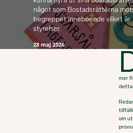
något som Bostadsrätterna motsa
begreppet inneboende vilket är 
styrelser.
28 maj 2026
mer f
detta
Redan 
tillfä
om utl
provs