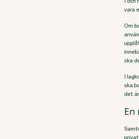
I och
vara e
Om bo
använ
upplåt
inneb
ska d
I lag
ska bo
det ä
En 
Samti
privat