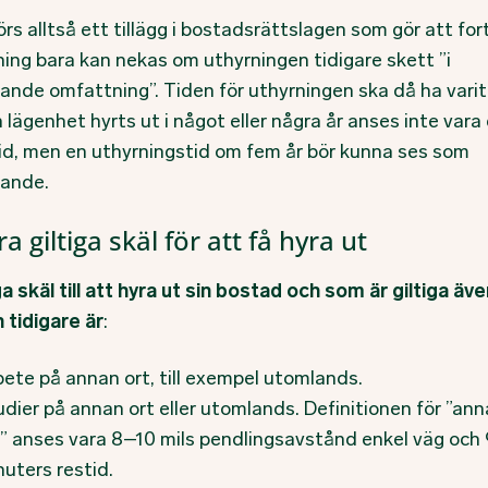
rs alltså ett tillägg i bostadsrättslagen som gör att for
ning bara kan nekas om uthyrningen tidigare skett ”i
ande omfattning”. Tiden för uthyrningen ska då ha varit
 lägenhet hyrts ut i något eller några år anses inte vara
tid, men en uthyrningstid om fem år bör kunna ses som
ande.
a giltiga skäl för att få hyra ut
a skäl till att hyra ut sin bostad och som är giltiga äv
 tidigare är
:
bete på annan ort, till exempel utomlands.
udier på annan ort eller utomlands. Definitionen för ”an
t” anses vara 8–10 mils pendlingsavstånd enkel väg och
nuters restid.