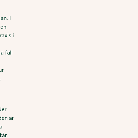
n
an. I
den
axis i
a fall
ur
.
der
den är
a
tår.