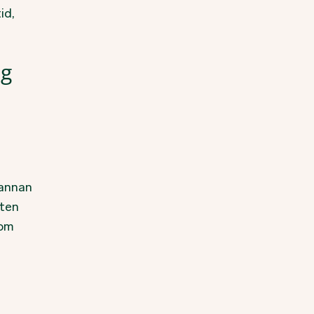
id,
ng
 annan
eten
 om