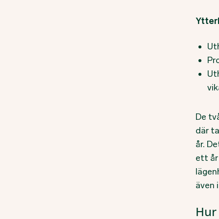
Ytter
Uth
Pr
Uth
vi
De tv
där t
år. De
ett å
lägen
även i
Hur 