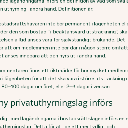
 med lagändringarna införs en definition av vad som ska
n uthyrning i andra hand. Definitionen är:
stadsrättshavaren inte bor permanent i lägenheten ell
der den som bostad ”i beaktansvärd utsträckning”, ska
elsen alltid anses vara för självständigt brukande. Det
är att om medlemmen inte bor där i någon större omfat
et anses innebära att den hyrs ut i andra hand.
kommentaren finns ett riktmärke för hur mycket medle
 i lägenheten för att det ska vara i större utsträckning 
r 80–100 dagar om året, eller 2–3 dagar i veckan.
ny privatuthyrningslag införs
digt med lagändringarna i bostadsrättslagen införs en 
uthyrningslag. Detta för att ge ett mer tydligt och