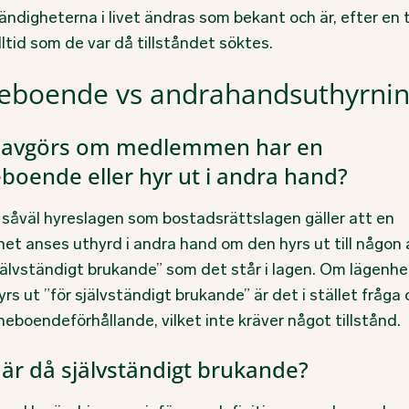
ndigheterna i livet ändras som bekant och är, efter en t
lltid som de var då tillståndet söktes.
eboende vs andrahandsuthyrni
 avgörs om medlemmen har en
boende eller hyr ut i andra hand?
t såväl hyreslagen som bostadsrättslagen gäller att en
het anses uthyrd i andra hand om den hyrs ut till någon
självständigt brukande” som det står i lagen. Om lägenh
yrs ut ”för självständigt brukande” är det i stället fråga
neboendeförhållande, vilket inte kräver något tillstånd.
är då självständigt brukande?