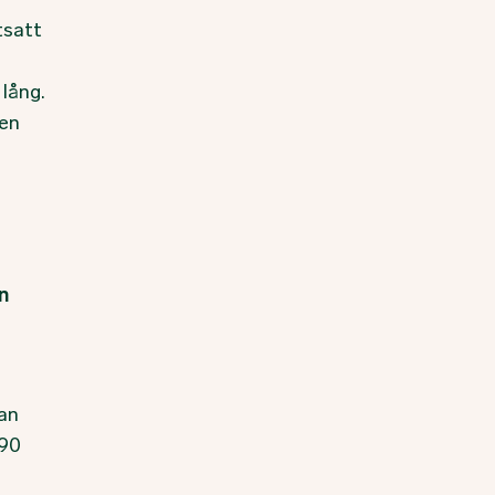
tsatt
 lång.
 en
en
nan
 90