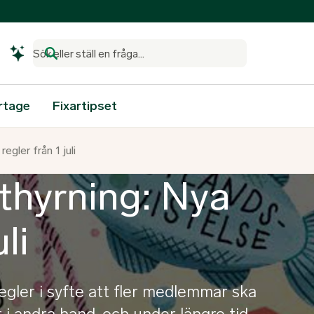
Sök eller ställ en fråga...
rtage
Fixartipset
gler från 1 juli
hyrning: Nya
li
gler i syfte att fler medlemmar ska
 i andra hand, och under längre tid,