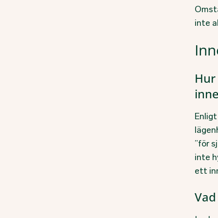
Omstä
inte a
Inn
Hur
inne
Enlig
lägen
”för 
inte h
ett in
Vad 