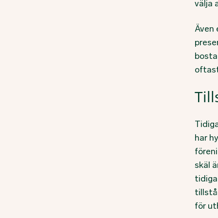
välja 
Även 
presen
bosta
oftas
Til
Tidig
har hy
föreni
skäl 
tidiga
tillst
för ut