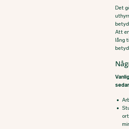
Det gö
uthyr
betyd
Att en
lång 
betyd
Någr
Vanlig
sedan
Ar
St
or
mi