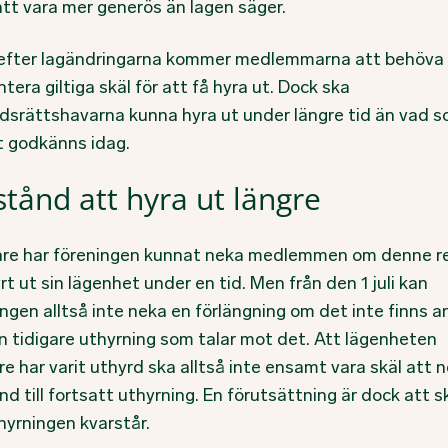
att vara mer generös än lagen säger.
efter lagändringarna kommer medlemmarna att behöva
tera giltiga skäl för att få hyra ut. Dock ska
dsrättshavarna kunna hyra ut under längre tid än vad 
t godkänns idag.
lstånd att hyra ut längre
are har föreningen kunnat neka medlemmen om denne r
rt ut sin lägenhet under en tid. Men från den 1 juli kan
ngen alltså inte neka en förlängning om det inte finns a
än tidigare uthyrning som talar mot det. Att lägenheten
re har varit uthyrd ska alltså inte ensamt vara skäl att 
ånd till fortsatt uthyrning. En förutsättning är dock att s
hyrningen kvarstår.