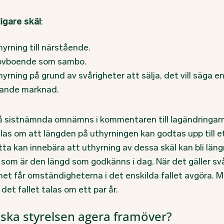
ligare skäl
:
yrning till närstående.
ovboende som sambo.
yrning på grund av svårigheter att sälja, det vill säga e
kande marknad.
å sistnämnda omnämns i kommentaren till lagändringar
alas om att längden på uthyrningen kan godtas upp till e
tta kan innebära att uthyrning av dessa skäl kan bli läng
r som är den längd som godkänns i dag. När det gäller sv
het får omständigheterna i det enskilda fallet avgöra. 
 det fallet talas om ett par år.
ska styrelsen agera framöver?