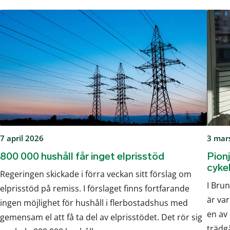
7 april 2026
3 mar
800 000 hushåll får inget elprisstöd
Pionj
cyke
Regeringen skickade i förra veckan sitt förslag om
I Bru
elprisstöd på remiss. I förslaget finns fortfarande
är var
ingen möjlighet för hushåll i flerbostadshus med
en av
gemensam el att få ta del av elprisstödet. Det rör sig
trädg