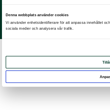
Sociala kanaler
X
Denna webbplats använder cookies
Facebook
Vi använder enhetsidentifierare för att anpassa innehållet och
LinkedIn
sociala medier och analysera vår trafik.
Instagram
Tillå
Anpa