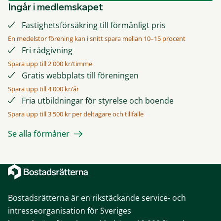
Ingår i medlemskapet
Fastighetsförsäkring till förmånligt pris
En medelstor förening kan i snitt spara mellan 10–15 procent
Fri rådgivning
Spara upp till 2 000 kr/timme
Gratis webbplats till föreningen
Spara upp till 4 000 kr/år
Fria utbildningar för styrelse och boende
Spara upp till 3 500 kr per deltagare och tillfälle
Se alla förmåner
Bostadsrätterna är en rikstäckande service- och
intresseorganisation för Sveriges