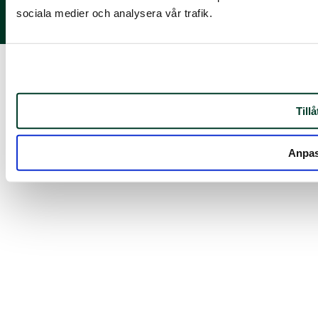
LinkedIn
sociala medier och analysera vår trafik.
Instagram
Tillå
Anpa