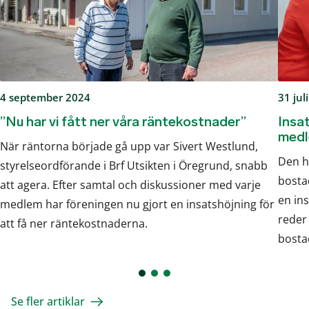
4 september 2024
31 jul
”Nu har vi fått ner våra räntekostnader”
Insat
med
När räntorna började gå upp var Sivert Westlund,
Den h
styrelseordförande i Brf Utsikten i Öregrund, snabb
bosta
att agera. Efter samtal och diskussioner med varje
en ins
medlem har föreningen nu gjort en insatshöjning för
reder
att få ner räntekostnaderna.
bostad
Se fler artiklar