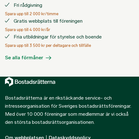
Fri rådgivning
Spara upp till 2 000 kr/timme
Gratis webbplats till föreningen
Spara upp till 4 000 kr/år
Fria utbildningar för styrelse och boende
Spara upp till 3 500 kr per deltagare och tillfälle
Se alla förmåner
Bostadsrätterna är en rikstäckande service- och
intresseorganisation för Sveriges bostadsrättsföreningar.
Med över 10 000 föreningar som medlemmar är vi också
den största bostadsrättsorganisationen.
Om webbplatsen
|
Dataskyddspolicy