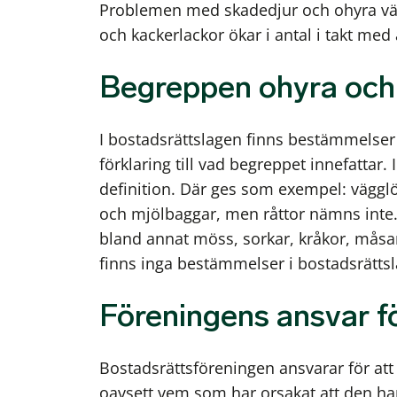
Problemen med skadedjur och ohyra växe
och kackerlackor ökar i antal i takt med 
Begreppen ohyra och
I bostadsrättslagen finns bestämmelser
förklaring till vad begreppet innefattar. 
definition. Där ges som exempel: vägglös
och mjölbaggar, men råttor nämns inte. R
bland annat möss, sorkar, kråkor, måsa
finns inga bestämmelser i bostadsrättsl
Föreningens ansvar f
Bostadsrättsföreningen ansvarar för att
oavsett vem som har orsakat att den har