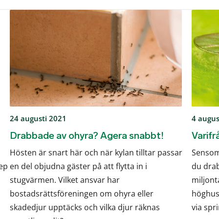
24 augusti 2021
4 augus
Drabbade av ohyra? Agera snabbt!
Varif
Hösten är snart här och när kylan tilltar passar
Sensom
nep
en del objudna gäster på att flytta in i
du drab
stugvärmen. Vilket ansvar har
miljont
bostadsrättsföreningen om ohyra eller
höghus.
skadedjur upptäcks och vilka djur räknas
via spr