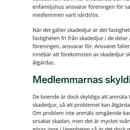
enfamiljshus ansvarar föreningen för s
medlemmen varit vårdslös.
När det gäller skadedjur är det fastighe
fastigheten fri från skadedjur i de delar
föreningen, ansvarar för. Ansvaret falle
innebär att förekomsten av skadedjur sk
åtgärdas.
Medlemmarnas skyldi
De boende är dock skyldiga att anmäla t
skadedjur, så att problemet kan åtgärdas
Om problem inte anmäls omgående kan
orsakat skadan, men det är mycket svår
göras inne i lägenheten så är det doc