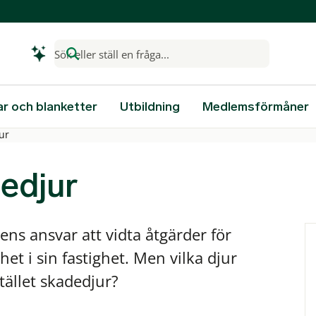
Sök eller ställ en fråga...
ar och blanketter
Utbildning
Medlemsförmåner
jur
edjur
rens ansvar att vidta åtgärder för
et i sin fastighet. Men vilka djur
tället skadedjur?