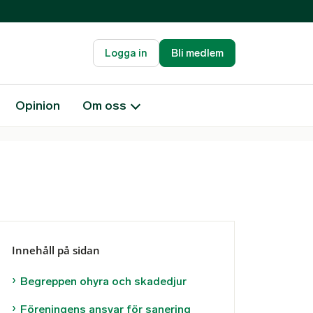
Logga in
Bli medlem
Opinion
Om oss
Innehåll på sidan
Begreppen ohyra och skadedjur
Föreningens ansvar för sanering