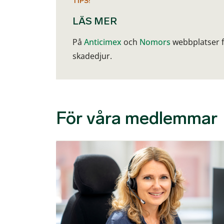
TIPS!
LÄS MER
På
Anticimex
och
Nomors
webbplatser f
skadedjur.
För våra medlemmar