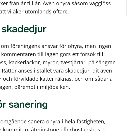
r från år till år. Även ohyra såsom vägglöss
att vi åker utomlands oftare.
 skadedjur
 om föreningens ansvar för ohyra, men ingen
I kommentaren till lagen görs ett försök till
s, kackerlackor, myror, tvestjärtar, pälsängrar
åttor anses i stället vara skadedjur, dit även
r och förvildade katter räknas, och om sådana
agen, däremot i miljöbalken.
ör sanering
 omgående sanera ohyra i hela fastigheten,
 kommit in, åtminstone i flerbostadshus. I