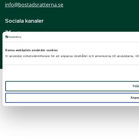
info@bostadsratterna.se
Sociala kanaler
X
Facebook
Denna webbplats använder cookies
LinkedIn
Vi använder enhetsidentifierare för att anpassa innehållet och annonserna till användarna, til
Instagram
Tillå
Anpa