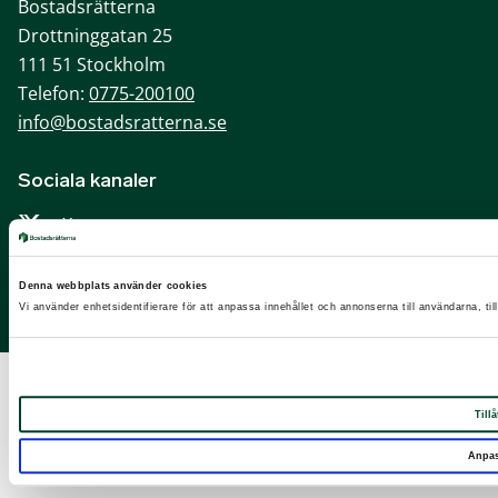
Bostadsrätterna
Drottninggatan 25
111 51 Stockholm
Telefon:
0775-200100
info@bostadsratterna.se
Sociala kanaler
X
Facebook
Denna webbplats använder cookies
LinkedIn
Vi använder enhetsidentifierare för att anpassa innehållet och annonserna till användarna, til
Instagram
Tillå
Anpa