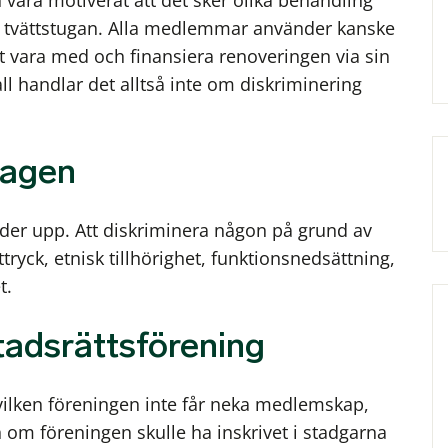
vara motiverat att det sker olika behandling
v tvättstugan. Alla medlemmar använder kanske
kt vara med och finansiera renoveringen via sin
all handlar det alltså inte om diskriminering
lagen
under upp. Att diskriminera någon på grund av
tryck, etnisk tillhörighet, funktionsnedsättning,
t.
adsrättsförening
vilken föreningen inte får neka medlemskap,
m föreningen skulle ha inskrivet i stadgarna