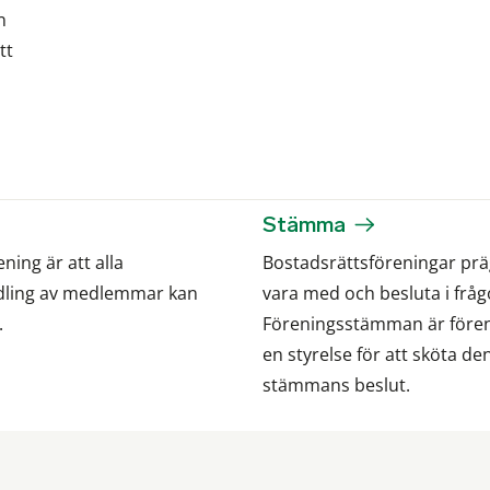
n
tt
Stämma
ning är att alla
Bostadsrättsföreningar prä
dling av medlemmar kan
vara med och besluta i frå
.
Föreningsstämman är fören
en styrelse för att sköta de
stämmans beslut.