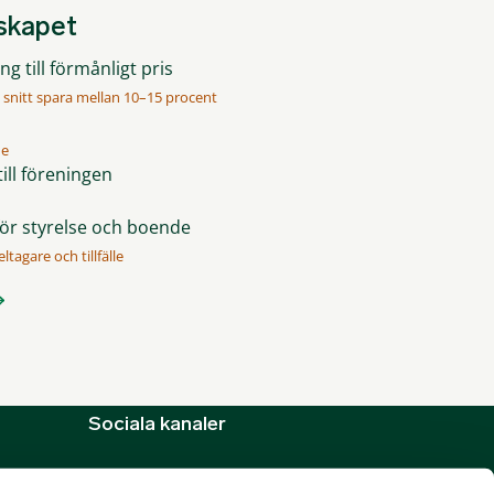
mskapet
g till förmånligt pris
 snitt spara mellan 10–15 procent
me
ill föreningen
för styrelse och boende
ltagare och tillfälle
Sociala kanaler
X