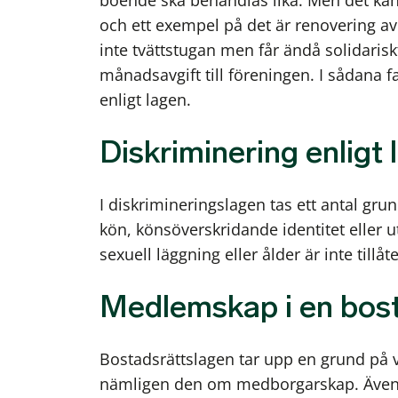
boende ska behandlas lika. Men det kan 
och ett exempel på det är renovering a
inte tvättstugan men får ändå solidaris
månadsavgift till föreningen. I sådana f
enligt lagen.
Diskriminering enligt 
I diskrimineringslagen tas ett antal gr
kön, könsöverskridande identitet eller ut
sexuell läggning eller ålder är inte tillåte
Medlemskap i en bost
Bostadsrättslagen tar upp en grund på 
nämligen den om medborgarskap. Även o