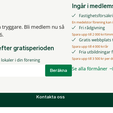
Ingår i medle
Fastighetsförsäkrin
En medelstor förening kan i
h tryggare. Bli medlem nu så
Fri rådgivning
6.
Spara upp till 2 000 kr/tim
Gratis webbplats t
Spara upp till 4 000 kr/år
fter gratisperioden
Fria utbildningar 
Spara upp till 3 500 kr per de
lokaler i din förening
Se alla förmåner
Beräkna
Kontakta oss
Bostadsrätterna