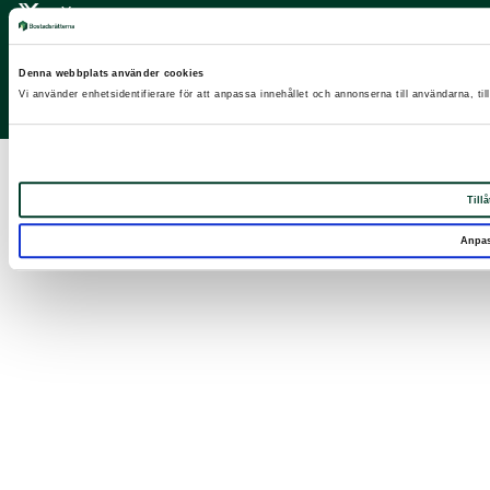
X
Facebook
Denna webbplats använder cookies
LinkedIn
Vi använder enhetsidentifierare för att anpassa innehållet och annonserna till användarna, til
Instagram
Tillå
Anpa