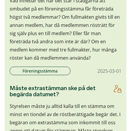
Vad innebär det när det står i stadgarna att
ombudet på en föreningsstämma får företräda
högst två medlemmar? Om fullmakten givits till en
annan medlem, har då medlemmen rösträtt för
sig själv plus en till medlem? Eller får man
företräda två andra som inte är där? Om en
medlem kommer med tre fullmakter, hur många
röster kan då medlemmen använda?
2025-03-01
Föreningsstämma
Måste extrastämman ske på det
begärda datumet?
Styrelsen måste ju alltid kalla till en stämma om
minst en tiondel av de röstberättigade begär det. I
begäran om extrastämma som inkommit till oss
anges ett datum för stämman. Måste styrelsen