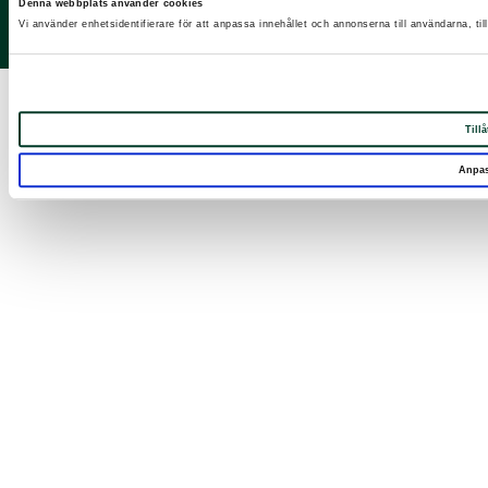
Denna webbplats använder cookies
LinkedIn
Vi använder enhetsidentifierare för att anpassa innehållet och annonserna till användarna, til
Instagram
Tillå
Anpa