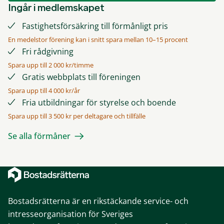
Ingår i medlemskapet
Fastighetsförsäkring till förmånligt pris
En medelstor förening kan i snitt spara mellan 10–15 procent
Fri rådgivning
Spara upp till 2 000 kr/timme
Gratis webbplats till föreningen
Spara upp till 4 000 kr/år
Fria utbildningar för styrelse och boende
Spara upp till 3 500 kr per deltagare och tillfälle
Se alla förmåner
Bostadsrätterna är en rikstäckande service- och
intresseorganisation för Sveriges