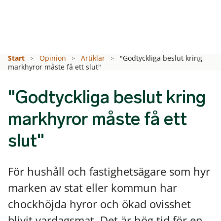
Start
Opinion
Artiklar
"Godtyckliga beslut kring
markhyror måste få ett slut"
"Godtyckliga beslut kring
markhyror måste få ett
slut"
För hushåll och fastighetsägare som hyr
marken av stat eller kommun har
chockhöjda hyror och ökad ovisshet
blivit vardagsmat. Det är hög tid för en