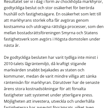
Resultatet ser vi i dag i form av chockhöjda markhyror,
godtyckliga beslut och stor osäkerhet för berörda
hushåll och fastighetsägare. En osäkerhet som lett till
att markhyrans storlek ofta får avgöras genom
kostsamma och utdragna rättsliga processer, som den
mellan bostadsrättsföreningen Smyrna och Statens
fastighetsverk som avgörs i Högsta domstolen under
nästa år.
De godtyckliga besluten har varit tydliga inte minst i
2010-talets lågräntemiljö, då kraftigt stigande
markvärden snabbt bejakades av staten och
kommuner, medan de varit mindre villiga att sänka
räntenivån för markhyran. Därutöver har de senaste
årens stora kostnadsökningar för att förvalta
fastigheter satt systemet under ytterligare press.
Möjligheten att investera, utveckla och underhålla
fastigheterna har avsevärt försämrats, vilket även