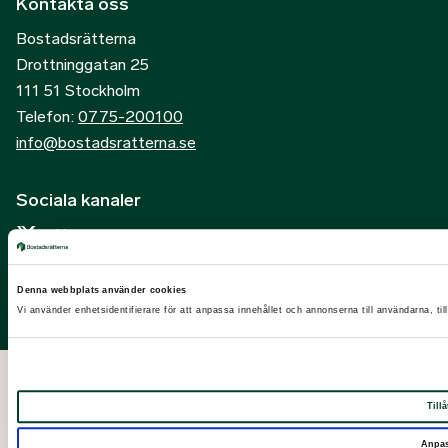
Kontakta oss
Bostadsrätterna
Drottninggatan 25
111 51 Stockholm
Telefon:
0775-200100
info@bostadsratterna.se
Sociala kanaler
X
Facebook
Denna webbplats använder cookies
LinkedIn
Vi använder enhetsidentifierare för att anpassa innehållet och annonserna till användarna, til
Instagram
Tillå
Anpa