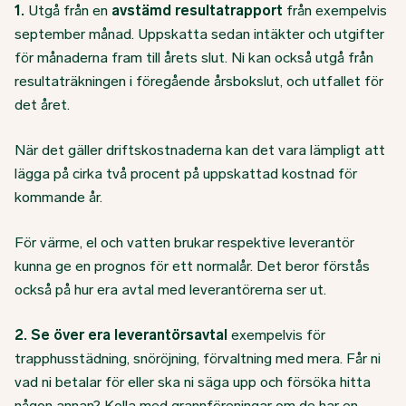
1.
Utgå från en
avstämd resultatrapport
från exempelvis
september månad. Uppskatta sedan intäkter och utgifter
för månaderna fram till årets slut. Ni kan också utgå från
resultaträkningen i föregående årsbokslut, och utfallet för
det året.
När det gäller driftskostnaderna kan det vara lämpligt att
lägga på cirka två procent på uppskattad kostnad för
kommande år.
För värme, el och vatten brukar respektive leverantör
kunna ge en prognos för ett normalår. Det beror förstås
också på hur era avtal med leverantörerna ser ut.
2.
Se över era leverantörsavtal
exempelvis för
trapphusstädning, snöröjning, förvaltning med mera. Får ni
vad ni betalar för eller ska ni säga upp och försöka hitta
någon annan? Kolla med grannföreningar om de har en