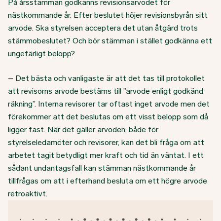
På årsstämman godkänns revisionsarvodet för
nästkommande år. Efter beslutet höjer revisionsbyrån sitt
arvode. Ska styrelsen acceptera det utan åtgärd trots
stämmobeslutet? Och bör stämman i stället godkänna ett
ungefärligt belopp?
– Det bästa och vanligaste är att det tas till protokollet
att revisorns arvode bestäms till ”arvode enligt godkänd
räkning”. Interna revisorer tar oftast inget arvode men det
förekommer att det beslutas om ett visst belopp som då
ligger fast. När det gäller arvoden, både för
styrelseledamöter och revisorer, kan det bli fråga om att
arbetet tagit betydligt mer kraft och tid än väntat. I ett
sådant undantagsfall kan stämman nästkommande år
tillfrågas om att i efterhand besluta om ett högre arvode
retroaktivt.