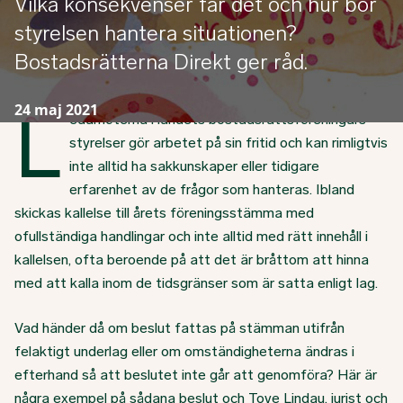
Vilka konsekvenser får det och hur bör
styrelsen hantera situationen?
Bostadsrätterna Direkt ger råd.
L
24 maj 2021
edamöterna i landets bostadsrättsföreningars
styrelser gör arbetet på sin fritid och kan rimligtvis
inte alltid ha sakkunskaper eller tidigare
erfarenhet av de frågor som hanteras. Ibland
skickas kallelse till årets föreningsstämma med
ofullständiga handlingar och inte alltid med rätt innehåll i
kallelsen, ofta beroende på att det är bråttom att hinna
med att kalla inom de tidsgränser som är satta enligt lag.
Vad händer då om beslut fattas på stämman utifrån
felaktigt underlag eller om omständigheterna ändras i
efterhand så att beslutet inte går att genomföra? Här är
några exempel på sådana beslut och Tove Lindau, jurist och