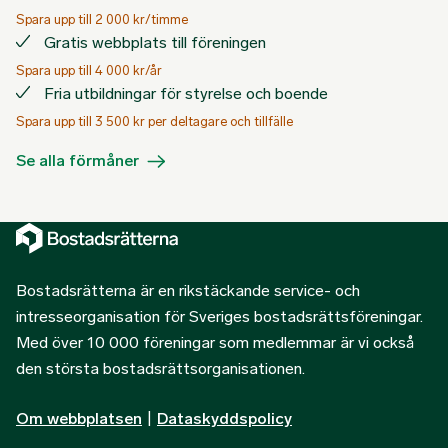
Spara upp till 2 000 kr/timme
Gratis webbplats till föreningen
Spara upp till 4 000 kr/år
Fria utbildningar för styrelse och boende
Spara upp till 3 500 kr per deltagare och tillfälle
Se alla förmåner
Bostadsrätterna är en rikstäckande service- och
intresseorganisation för Sveriges bostadsrättsföreningar.
Med över 10 000 föreningar som medlemmar är vi också
den största bostadsrättsorganisationen.
Om webbplatsen
|
Dataskyddspolicy