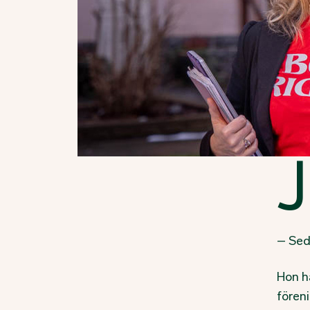
J
– Seda
Hon h
fören