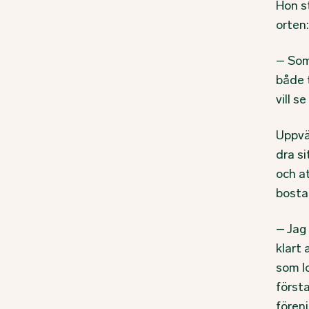
Hon s
orten:
– Som
både 
vill s
Uppvä
dra si
och at
bosta
– Jag 
klart
som lo
först
föreni