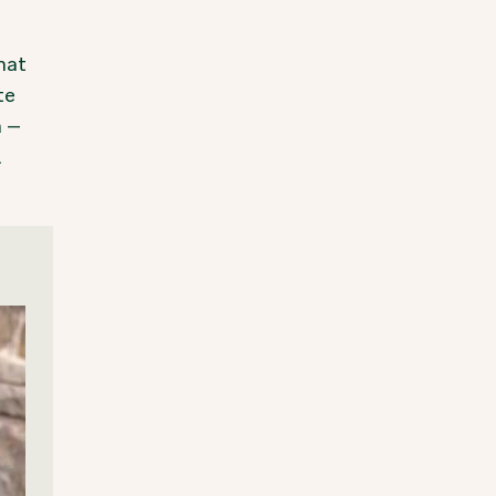
nat
te
n –
.