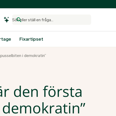
Sök eller ställ en fråga...
rtage
Fixartipset
 pusselbiten i demokratin”
är den första
i demokratin”