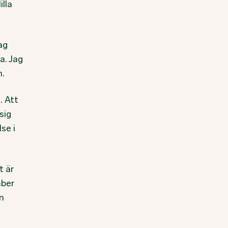
lla
ag
a. Jag
n.
. Att
sig
lse i
t är
mber
en