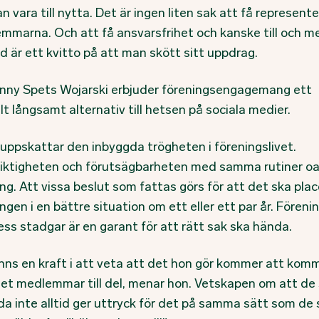
n vara till nytta. Det är ingen liten sak att få represent
mmarna. Och att få ansvarsfrihet och kanske till och me
d är ett kvitto på att man skött sitt uppdrag.
enny Spets Wojarski erbjuder föreningsengagemang ett
t långsamt alternativ till hetsen på sociala medier.
 uppskattar den inbyggda trögheten i föreningslivet.
iktigheten och förutsägbarheten med samma rutiner o
ng. Att vissa beslut som fattas görs för att det ska pla
ngen i en bättre situation om ett eller ett par år. Föreni
ess stadgar är en garant för att rätt sak ska hända.
inns en kraft i att veta att det hon gör kommer att kom
alet medlemmar till del, menar hon. Vetskapen om att de
jda inte alltid ger uttryck för det på samma sätt som de