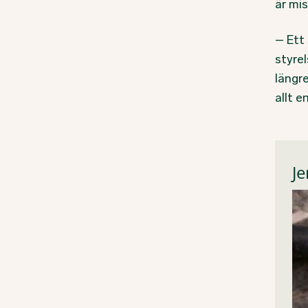
är mis
– Ett 
styrel
längr
allt e
Je