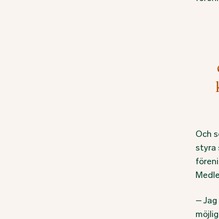
Och s
styra 
föreni
Medle
– Jag 
möjli