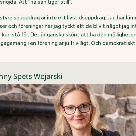
snöjda. Att ”hälsan tiger still”.
styrelseuppdrag är inte ett livstidsuppdrag. Jag har läm
ser och föreningar när jag tyckt att de blivit något jag in
e kan stå för. Det är ganska skönt att ha den möjlighete
ngagemang i en förening är ju frivilligt. Och demokratiskt
nny Spets Wojarski