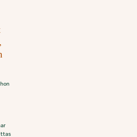
t
,
n
 hon
har
attas