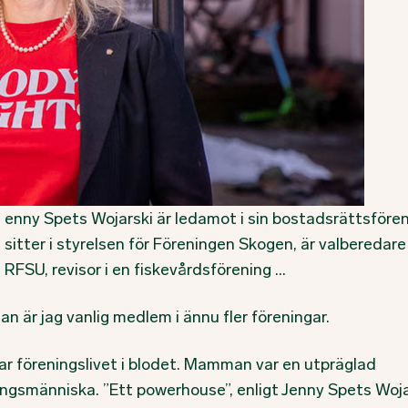
enny Spets Wojarski är ledamot i sin bostadsrättsfören
sitter i styrelsen för Föreningen Skogen, är valberedare
RFSU, revisor i en fiskevårdsförening …
n är jag vanlig medlem i ännu fler föreningar.
ar föreningslivet i blodet. Mamman var en utpräglad
ingsmänniska. ”Ett powerhouse”, enligt Jenny Spets Woja