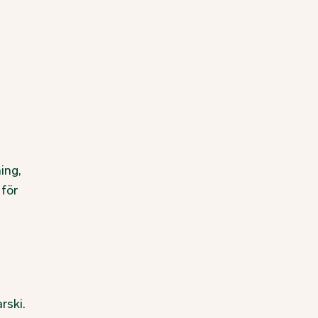
ing,
 för
rski.