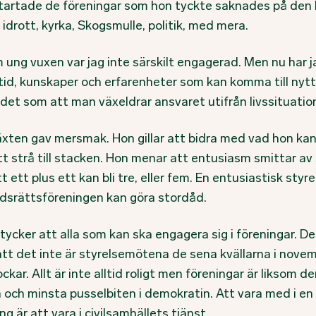
tartade de föreningar som hon tyckte saknades på den li
 idrott, kyrka, Skogsmulle, politik, med mera.
 ung vuxen var jag inte särskilt engagerad. Men nu har j
tid, kunskaper och erfarenheter som kan komma till nytt
e det som att man växeldrar ansvaret utifrån livssituatio
xten gav mersmak. Hon gillar att bidra med vad hon kan
tt strå till stacken. Hon menar att entusiasm smittar av 
t ett plus ett kan bli tre, eller fem. En entusiastisk styre
dsrättsföreningen kan göra stordåd.
tycker att alla som kan ska engagera sig i föreningar. De
 att det inte är styrelsemötena de sena kvällarna i nove
ckar. Allt är inte alltid roligt men föreningar är liksom d
a och minsta pusselbiten i demokratin. Att vara med i en
ng är att vara i civilsamhällets tjänst.