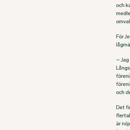
och ka
medle
omval
För J
lågmäl
– Jag
Långs
föreni
föreni
och d
Det f
flert
är nö