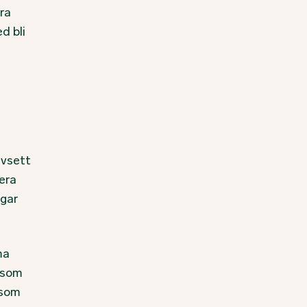
era
d bli
avsett
cera
ngar
ma
 som
 som