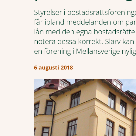
Styrelser i bostadsrättsförening
får ibland meddelanden om pant
lån med den egna bostadsrätten 
notera dessa korrekt. Slarv kan 
en förening i Mellansverige nyli
6 augusti 2018