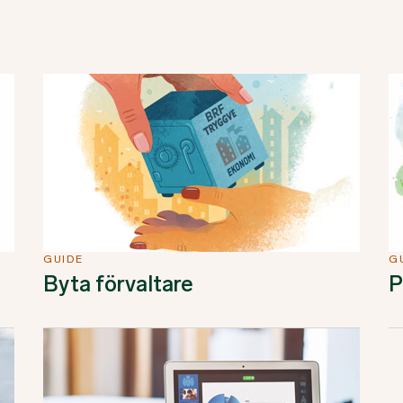
GUIDE
G
Byta förvaltare
P