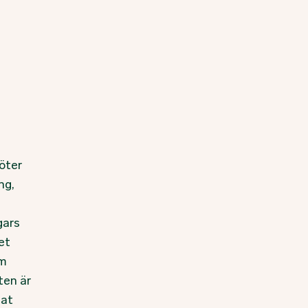
öter
ng,
gars
det
om
ten är
nat