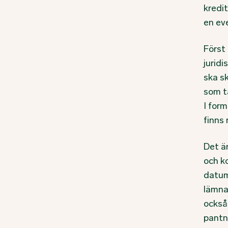
kredit
en eve
Först
juridi
ska s
som t
I for
finns
Det är
och k
datum
lämnat
också 
pantn