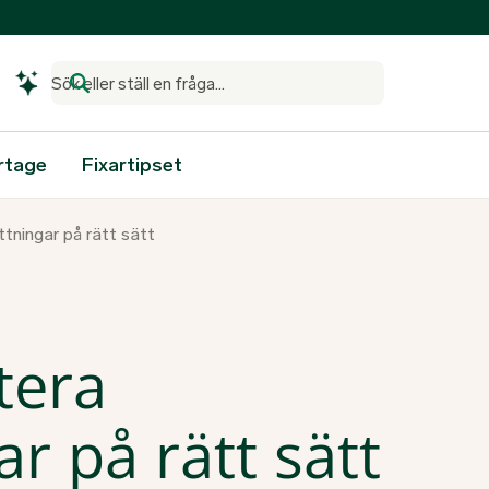
Sök eller ställ en fråga...
rtage
Fixartipset
ttningar på rätt sätt
otera
r på rätt sätt