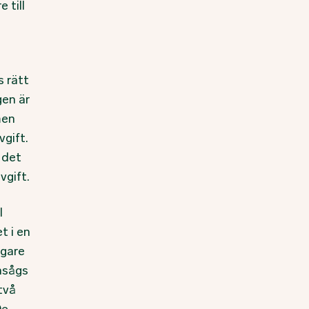
 till
s rätt
gen är
men
vgift.
 det
vgift.
l
t i en
igare
nsågs
två