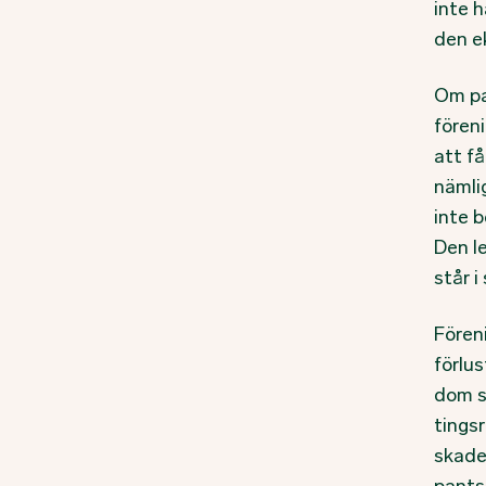
inte 
den e
Om pa
föreni
att få
nämli
inte 
Den le
står i
Föreni
förlus
dom so
tings
skade