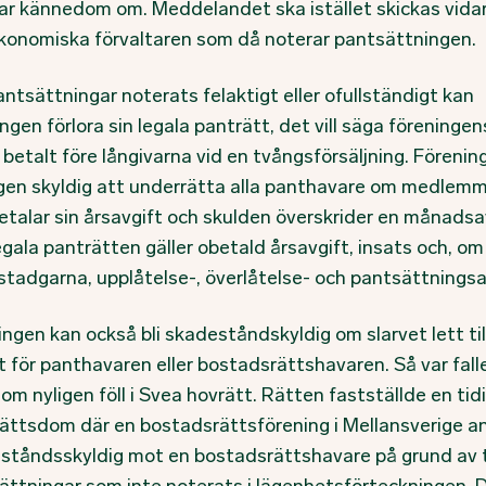
har kännedom om. Meddelandet ska istället skickas vidare
konomiska förvaltaren som då noterar pantsättningen.
ntsättningar noterats felaktigt eller ofullständigt kan
ngen förlora sin legala panträtt, det vill säga föreningen
 betalt före långivarna vid en tvångsförsäljning. Förenin
gen skyldig att underrätta alla panthavare om medlem
betalar sin årsavgift och skulden överskrider en månadsa
gala panträtten gäller obetald årsavgift, insats och, om
 stadgarna, upplåtelse-, överlåtelse- och pantsättningsa
ngen kan också bli skadeståndskyldig om slarvet lett til
t för panthavaren eller bostadsrättshavaren. Så var falle
m nyligen föll i Svea hovrätt. Rätten fastställde en tid
rättsdom där en bostadsrättsförening i Mellansverige a
ståndsskyldig mot en bostadsrättshavare på grund av 