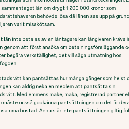
ättningar som inte noterats i lägenhetsförteckningen. 
e sammantaget lån om drygt 1 200 000 kronor som
dsrättshavaren behövde lösa då lånen sas upp på grund
ljaren varit misskötsam.
t lån inte betalas av en låntagare kan långivaren kräva i
n genom att först ansöka om betalningsföreläggande o
er begära verkställighet, det vill säga utmätning hos
fogden.
stadsrätt kan pantsättas hur många gånger som helst 
ingen kan aldrig neka en medlem att pantsätta sin
dsrätt. Medlemmens make, maka, registrerad partner el
 måste också godkänna pantsättningen om det är der
samma bostad. Annars är inte pantsättningen giltig full