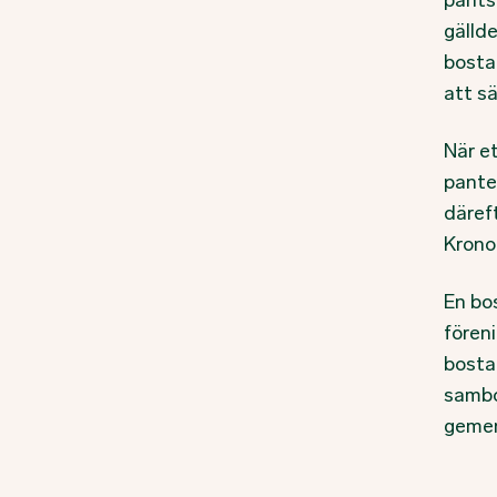
pants
gälld
bosta
att sä
När et
pante
däreft
Krono
En bo
fören
bosta
sambo
gemen