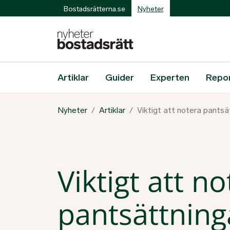
Bostadsrätterna.se
Nyheter
Artiklar
Guider
Experten
Repo
Nyheter
Artiklar
Viktigt att notera pantsä
Viktigt att n
pantsättninga