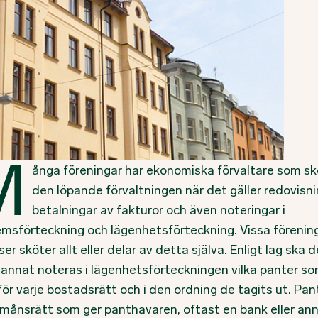
M
ånga föreningar har ekonomiska förvaltare som sk
den löpande förvaltningen när det gäller redovisni
betalningar av fakturor och även noteringar i
msförteckning och lägenhetsförteckning. Vissa förenin
ser sköter allt eller delar av detta själva. Enligt lag ska 
 annat noteras i lägenhetsförteckningen vilka panter s
för varje bostadsrätt och i den ordning de tagits ut. Pan
rmånsrätt som ger panthavaren, oftast en bank eller an