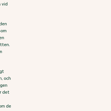
 vid
 den
 som
men
tten.
om
igt
n, och
ngen
r det
som de