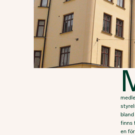
medle
styrel
bland
finns 
en fö