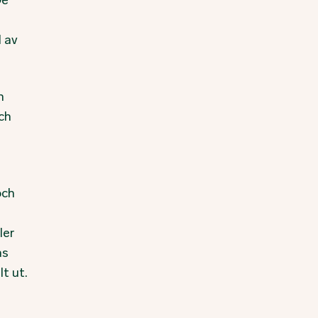
De
 av
n
ch
och
ler
as
t ut.