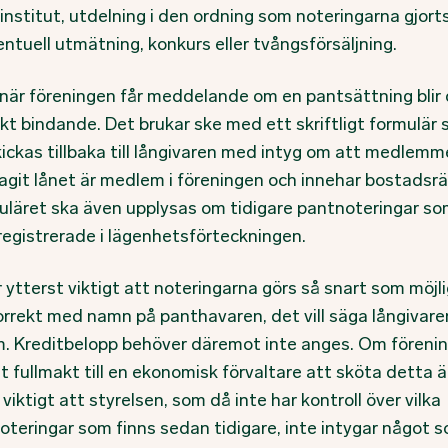
institut, utdelning i den ordning som noteringarna gjorts
ntuell utmätning, konkurs eller tvångsförsäljning.
 när föreningen får meddelande om en pantsättning blir
skt bindande. Det brukar ske med ett skriftligt formulär
kickas tillbaka till långivaren med intyg om att medlem
agit lånet är medlem i föreningen och innehar bostadsrä
muläret ska även upplysas om tidigare pantnoteringar s
 registrerade i lägenhetsförteckningen.
 ytterst viktigt att noteringarna görs så snart som möjl
orrekt med namn på panthavaren, det vill säga långivare
. Kreditbelopp behöver däremot inte anges. Om föreni
 fullmakt till en ekonomisk förvaltare att sköta detta ä
viktigt att styrelsen, som då inte har kontroll över vilka
oteringar som finns sedan tidigare, inte intygar något 